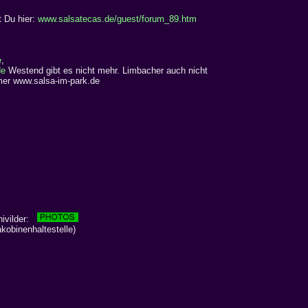
t Du hier:
www.salsatecas.de/guest/forum_89.htm
e
,
de
Westend gibt es nicht mehr. Limbacher auch nicht
er www.salsa-im-park.de
hivilder:
obinenhaltestelle)