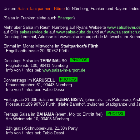
Unsere
Salsa-Tanzpartner - Börse
für Nürnberg, Franken und Bayern findes
(Salsa in Franken siehe auch
Erlangen
)
Mehr über Salsa im Raum Nürnberg auf Ryans Webseite
www.salsafever.d
auf Ollis
salsaservice.de
auf
www.salsa-cuba.de
und auf
www.salsastisch.
Dienstag Terminal, Adresse ist www.salsa-im-airport.de
Mittwochs im Somm
Einmal im Monat Mittwochs im
Stadtparkcafé Fürth
Engelhardtstrasse 20, 90762 Fürth
Dienstags Salsa im
TERMINAL 90
Flughafenstr. 100, 90411 Nürnberg
Info von / Infos bei:
www.salsa-im-airport.de
Donnerstags im
KARUSELL
Frauentorgraben 61, 90443 Nürnberg
Info von / Infos bei: Fabio Dessi
Freitags ab 21.30h Salsa im
BUENA BISTA
, (ehemals: Las Palmeras), Arc
Flössaustr.189 90763 Fürth, (Nähe Bahnhof, zwischen Stadtgranze und Jak
Freitags Salsa im
BAHAMA
(ehem. Mojito; Eintritt frei)
Am Weinmarkt 10, 90403 Nürnberg
21h gratis-Schnupperkurs, 21.30h Party
Info von / Infos bei: Fabio Dessi