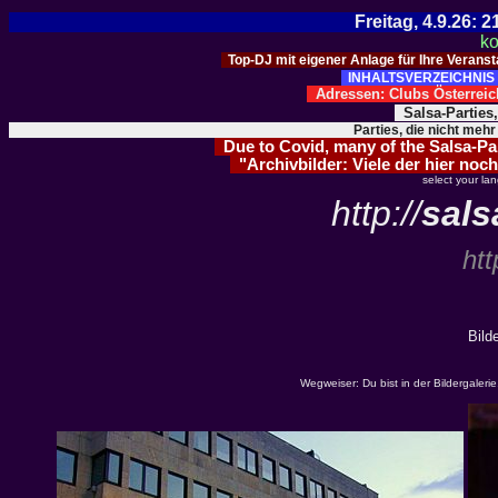
Freitag, 4.9.26:
ko
Top-DJ mit eigener Anlage für Ihre Verans
INHALTSVERZEICHNIS 
Adressen: Clubs Österre
Salsa-Parties
Parties, die nicht mehr
Due to Covid, many of the Salsa-Part
"Archivbilder: Viele der hier noch
select your la
http://
sals
htt
Bild
Wegweiser: Du bist in der Bildergaler