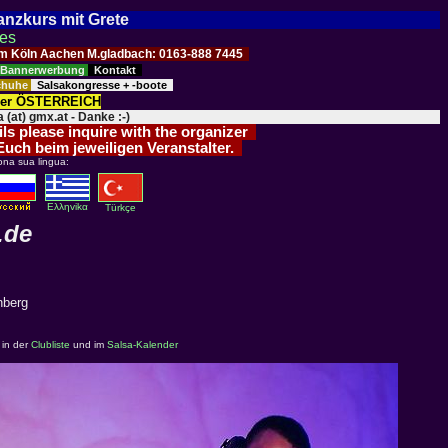
Tanzkurs mit Grete
ses
Raum Köln Aachen M.gladbach: 0163-888 7445
Bannerwerbung
Kontakt
schuhe
Salsakongresse + -boote
der ÖSTERREICH
 (at) gmx.at - Danke :-)
ils please inquire with the organizer
 Euch beim jeweiligen Veranstalter.
ona sua lingua:
Eλληvikα
Türkçe
.de
nberg
 in der
Clubliste
und im
Salsa-Kalender