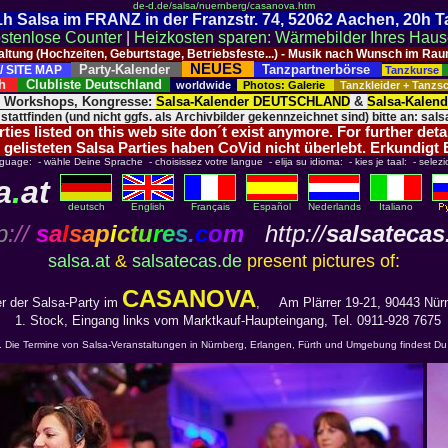
de-d.de/salsa/nuernberg/casanova.htm
 21h Salsa im FRANZ in der Franzstr. 74, 52062 Aachen, 20h 
stenlose Counter
|
Heizkosten sparen: Wärmebilder Ihres Hau
taltung (Hochzeiten, Geburtstage, Betriebsfeste...) - Musik nach Wunsch im 
NEUES
Party-Kalender
Tanzpartnerbörse
/ SITE MAP
Tanzkurse
ich
Clubliste Deutschland
worldwide
Photos: Galerie
Tanzkleider + Tanz
, Workshops, Kongresse:
Salsa-Kalender DEUTSCHLAND
&
Salsa-Kalen
 stattfinden (und nicht ggfs. als Archivbilder gekennzeichnet sind) bitte an: salsa
ies listed on this web site don´t exist anymore. For further deta
 gelisteten Salsa Parties haben CoVid nicht überlebt. Erkundigt
nguage: - wähle Deine Sprache - choisissez votre langue - elija su idioma: - kies je taal: - selezi
a
.
at
deutsch
English
Français
Español
Nederlands
Italiano
p
://
s
a
l
s
a
p
i
c
t
u
r
e
s
.
c
o
m
http://
salsatecas
salsa.at
&
salsatecas.de
present pictures of:
CASANOVA
er der Salsa-Party im
, Am Plärrer 19-21, 90443 Nür
1. Stock, Eingang links vom Marktkauf-Haupteingang, Tel. 0911-928 7675
ie. Die Termine von Salsa-Veranstaltungen in Nürnberg, Erlangen, Fürth und Umgebung findest Du