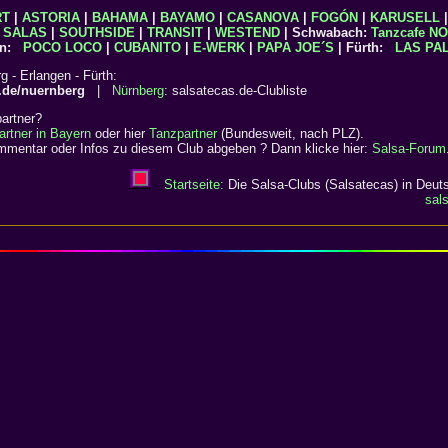
RT
|
ASTORIA
|
BAHAMA
|
BAYAMO
|
CASANOVA
|
FOGÓN
|
KARUSELL
|
SALAS
|
SOUTHSIDE
|
TRANSIT
|
WESTEND
| Schwabach:
Tanzcafe N
en:
POCO LOCO
|
CUBANITO
|
E-WERK
|
PAPA JOE´S
| Fürth:
LAS PA
 - Erlangen - Fürth:
s.de/nuernberg
|
Nürnberg
: salsatecas.de-Clubliste
artner?
artner in Bayern
oder hier
Tanzpartner
(Bundesweit, nach PLZ).
mentar oder Infos zu diesem Club abgeben ? Dann klicke hier:
Salsa-Forum
Startseite:
Die Salsa-Clubs (Salsatecas) in Deuts
sal