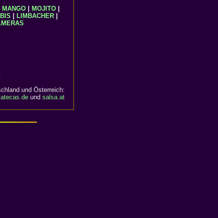
|
MANGO
|
MOJITO
|
OBIS
|
LIMBACHER
|
LMERAS
.
chland und Österreich:
satecas.de
und
salsa.at