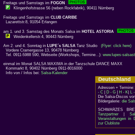
Freitags und Samstags im
FOGON
Klingenhofstrasse 56 (neben Rockfabrik), 90411 Nürnberg
Freitags und Samstags im
CLUB CARIBE
Lazarettstr.8, 91054 Erlangen
am 1. und 3. Samstag des Monats Salsa im
HOTEL ASTORIA
Weidenkellerstr.4, 90443 Nürnberg
Am 2. und 4. Sonntag in
LUPE´s SALSA
Tanz Studio
(Flyer: click here)
Vordere Cramergasse 13, 90478 Nürnberg
Tel. 0911-5988 590, Webseite (Workshops, Termine...):
www.lupes-salsast
einmal im Monat SALSA MAXIMA in der Tanzschule DANCE MAXX
Kornmarkt 8, 90402 Nürnberg 0911-8016000
Info von / Infos bei:
Salsa-Kalender
Deutschlan
Adressen + Termine
- C
|
D - G
|
H - K
|
L 
Die Salsa-Discos vo
Bildergalerie:
die Sal
SCHWARZES B
Tanzpartner
|
Sa
Veranstaltungen in 
zur Clubliste