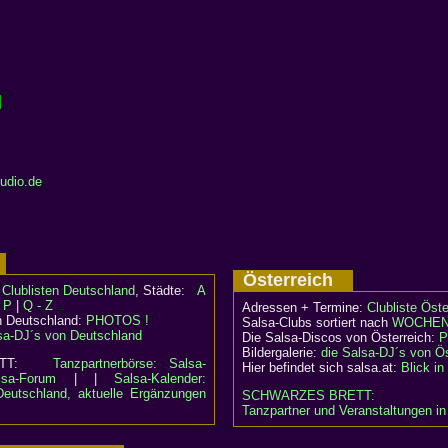
udio.de
d
Österreich
:
Clublisten Deutschland
, Städte:
A
- P
|
Q - Z
Adressen + Termine:
Clubliste Öste
n Deutschland:
PHOTOS !
Salsa-Clubs sortiert nach
WOCHEN
sa-DJ´s von Deutschland
Die Salsa-Discos von Österreich:
P
Bildergalerie:
die Salsa-DJ´s von Ös
RETT:
Tanzpartnerbörse: Salsa-
Hier befindet sich salsa.at:
Blick i
lsa-Forum
| |
Salsa-Kalender:
Deutschland, aktuelle Ergänzungen
SCHWARZES BRETT:
Tanzpartner und Veranstaltungen in