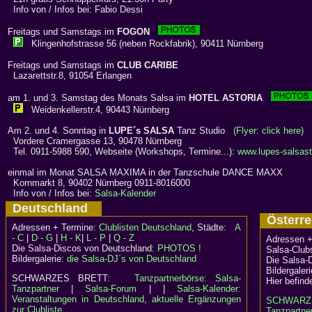
Info von / Infos bei: Fabio Dessi
Freitags und Samstags im
FOGON
Klingenhofstrasse 56 (neben Rockfabrik), 90411 Nürnberg
Freitags und Samstags im
CLUB CARIBE
Lazarettstr.8, 91054 Erlangen
am 1. und 3. Samstag des Monats Salsa im
HOTEL ASTORIA
Weidenkellerstr.4, 90443 Nürnberg
Am 2. und 4. Sonntag in
LUPE´s SALSA
Tanz Studio
(Flyer: click here)
Vordere Cramergasse 13, 90478 Nürnberg
Tel. 0911-5988 590, Webseite (Workshops, Termine...):
www.lupes-salsast
einmal im Monat SALSA MAXIMA in der Tanzschule DANCE MAXX
Kornmarkt 8, 90402 Nürnberg 0911-8016000
Info von / Infos bei:
Salsa-Kalender
Deutschland
Österr
Adressen + Termine:
Clublisten Deutschland
, Städte:
A
- C
|
D - G
|
H - K
|
L - P
|
Q - Z
Adressen +
Die Salsa-Discos von Deutschland:
PHOTOS !
Salsa-Clubs
Bildergalerie:
die Salsa-DJ´s von Deutschland
Die Salsa-
Bildergaler
SCHWARZES BRETT:
Tanzpartnerbörse: Salsa-
Hier befind
Tanzpartner
|
Salsa-Forum
| |
Salsa-Kalender:
Veranstaltungen in Deutschland, aktuelle Ergänzungen
SCHWARZ
zur Clubliste
Tanzpartner