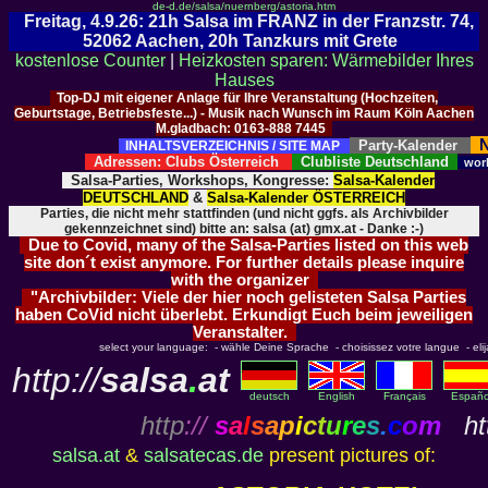
de-d.de/salsa/nuernberg/astoria.htm
Freitag, 4.9.26: 21h Salsa im FRANZ in der Franzstr. 74,
52062 Aachen, 20h Tanzkurs mit Grete
kostenlose Counter
|
Heizkosten sparen: Wärmebilder Ihres
Hauses
Top-DJ mit eigener Anlage für Ihre Veranstaltung (Hochzeiten,
Geburtstage, Betriebsfeste...) - Musik nach Wunsch im Raum Köln Aachen
M.gladbach: 0163-888 7445
N
Party-Kalender
INHALTSVERZEICHNIS / SITE MAP
Adressen: Clubs Österreich
Clubliste Deutschland
wor
Salsa-Parties, Workshops, Kongresse:
Salsa-Kalender
DEUTSCHLAND
&
Salsa-Kalender ÖSTERREICH
Parties, die nicht mehr stattfinden (und nicht ggfs. als Archivbilder
gekennzeichnet sind) bitte an: salsa (at) gmx.at - Danke :-)
Due to Covid, many of the Salsa-Parties listed on this web
site don´t exist anymore. For further details please inquire
with the organizer
"Archivbilder: Viele der hier noch gelisteten Salsa Parties
haben CoVid nicht überlebt. Erkundigt Euch beim jeweiligen
Veranstalter.
select your language: - wähle Deine Sprache - choisissez votre langue - elija 
http://
salsa
.
at
deutsch
English
Français
Españo
http
://
s
a
l
s
a
p
i
c
t
u
r
e
s
.
c
o
m
htt
salsa.at
&
salsatecas.de
present pictures of: