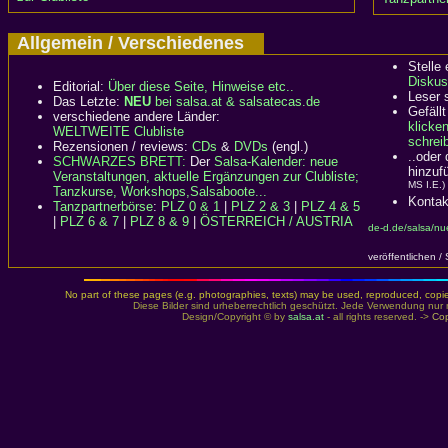
Allgemein / Verschiedenes
Stelle
Diskus
Editorial:
Über diese Seite, Hinweise etc..
Leser 
Das Letzte:
NEU
bei salsa.at & salsatecas.de
Gefällt
verschiedene andere Länder:
klicke
WELTWEITE Clubliste
schreib
Rezensionen / reviews:
CDs
&
DVDs
(engl.)
..oder
SCHWARZES BRETT:
Der
Salsa-Kalender: neue
hinzuf
Veranstaltungen, aktuelle Ergänzungen zur Clubliste;
MS I.E.)
Tanzkurse, Workshops,Salsaboote...
Kontak
Tanzpartnerbörse
:
PLZ 0 & 1
|
PLZ 2 & 3
|
PLZ 4 & 5
|
PLZ 6 & 7
|
PLZ 8 & 9
|
ÖSTERREICH / AUSTRIA
de-d.de/salsa/nu
veröffentlichen /
No part of these pages (e.g. photographies, texts) may be used, reproduced, copied,
Diese Bilder sind urheberrechtlich geschützt. Jede Verwendung nur 
Design/Copyright © by
salsa.at
- all rights reserved. ->
Cop