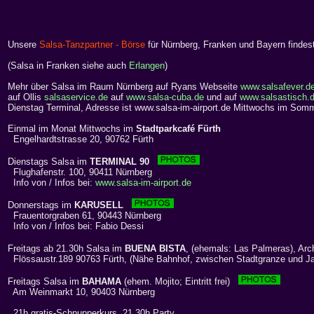
Unsere
Salsa-Tanzpartner - Börse
für Nürnberg, Franken und Bayern findes
(Salsa in Franken siehe auch
Erlangen
)
Mehr über Salsa im Raum Nürnberg auf Ryans Webseite
www.salsafever.d
auf Ollis
salsaservice.de
auf
www.salsa-cuba.de
und auf
www.salsastisch.
Dienstag Terminal, Adresse ist www.salsa-im-airport.de
Mittwochs im Somm
Einmal im Monat Mittwochs im
Stadtparkcafé Fürth
Engelhardtstrasse 20, 90762 Fürth
Dienstags Salsa im
TERMINAL 90
Flughafenstr. 100, 90411 Nürnberg
Info von / Infos bei:
www.salsa-im-airport.de
Donnerstags im
KARUSELL
Frauentorgraben 61, 90443 Nürnberg
Info von / Infos bei: Fabio Dessi
Freitags ab 21.30h Salsa im
BUENA BISTA
, (ehemals: Las Palmeras), Arc
Flössaustr.189 90763 Fürth, (Nähe Bahnhof, zwischen Stadtgranze und Jak
Freitags Salsa im
BAHAMA
(ehem. Mojito; Eintritt frei)
Am Weinmarkt 10, 90403 Nürnberg
21h gratis-Schnupperkurs, 21.30h Party