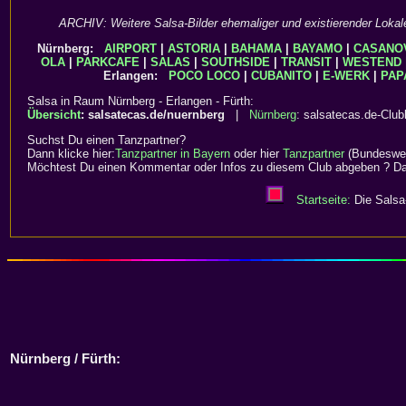
ARCHIV: Weitere Salsa-Bilder ehemaliger und existierender Lokal
Nürnberg:
AIRPORT
|
ASTORIA
|
BAHAMA
|
BAYAMO
|
CASANO
OLA
|
PARKCAFE
|
SALAS
|
SOUTHSIDE
|
TRANSIT
|
WESTEND
Erlangen:
POCO LOCO
|
CUBANITO
|
E-WERK
|
PAP
Salsa in Raum Nürnberg - Erlangen - Fürth:
Übersicht
: salsatecas.de/nuernberg
|
Nürnberg
: salsatecas.de-Clubl
Suchst Du einen Tanzpartner?
Dann klicke hier:
Tanzpartner in Bayern
oder hier
Tanzpartner
(Bundeswei
Möchtest Du einen Kommentar oder Infos zu diesem Club abgeben ? Dan
Startseite:
Die Salsa-
Nürnberg / Fürth: