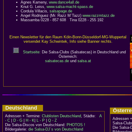
Agnes Kameny,
www.dance4all.de
Knut G. Leiss,
www.salsa-macht-spass.de
Cordula Villacis,
salsapage.de
Angel Rodriguez (Mr. Razz M`Tazz)
www.razzmtazz.de
Massamba 0228 - 857 608 Tina 0228 - 255 192
Einen Newsletter für den Raum Köln-Bonn-Düsseldorf-MG-Wuppertal
versendet Kay Schwintek, Info siehe Banner rechts.
Startseite:
Die Salsa-Clubs (Salsatecas) in Deutschland und
Österreich:
salsatecas.de
und
salsa.at
Deutschland
Österr
Adressen + Termine:
Clublisten Deutschland
, Städte:
A
Adressen +
- C
|
D - G
|
H - K
|
L - P
|
Q - Z
Salsa-Clubs
Die Salsa-Discos von Deutschland:
PHOTOS !
Die Salsa-
Bildergalerie:
die Salsa-DJ´s von Deutschland
Bildergaler