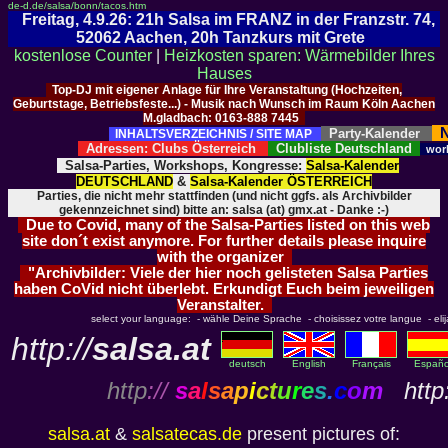
de-d.de/salsa/bonn/tacos.htm
Freitag, 4.9.26: 21h Salsa im FRANZ in der Franzstr. 74,
52062 Aachen, 20h Tanzkurs mit Grete
kostenlose Counter
|
Heizkosten sparen: Wärmebilder Ihres
Hauses
Top-DJ mit eigener Anlage für Ihre Veranstaltung (Hochzeiten,
Geburtstage, Betriebsfeste...) - Musik nach Wunsch im Raum Köln Aachen
M.gladbach: 0163-888 7445
N
Party-Kalender
INHALTSVERZEICHNIS / SITE MAP
Adressen: Clubs Österreich
Clubliste Deutschland
wor
Salsa-Parties, Workshops, Kongresse:
Salsa-Kalender
DEUTSCHLAND
&
Salsa-Kalender ÖSTERREICH
Parties, die nicht mehr stattfinden (und nicht ggfs. als Archivbilder
gekennzeichnet sind) bitte an: salsa (at) gmx.at - Danke :-)
Due to Covid, many of the Salsa-Parties listed on this web
site don´t exist anymore. For further details please inquire
with the organizer
"Archivbilder: Viele der hier noch gelisteten Salsa Parties
haben CoVid nicht überlebt. Erkundigt Euch beim jeweiligen
Veranstalter.
select your language: - wähle Deine Sprache - choisissez votre langue - elija 
http://
salsa.at
deutsch
English
Français
Españo
http
://
s
a
l
s
a
p
i
c
t
u
r
e
s
.
c
o
m
http:
salsa.at
&
salsatecas.de
present pictures of: