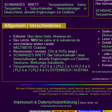
Hier befind
SCHWARZES BRETT:
Tanzpartnerbörse: Salsa-
Tanzpartner
|
Salsa-Kalender: Veranstaltungen in
SCHWARZ
Deutschland, aktuelle Ergänzungen zur Clubliste
Tanzpartner
Allgemein / Verschiedenes
Stelle
Diskus
Editorial:
Über diese Seite, Hinweise etc..
Leser 
Das Letzte:
NEU
bei salsa.at & salsatecas.de
Gefällt
verschiedene andere Länder:
klicke
WELTWEITE Clubliste
schreib
Rezensionen / reviews:
CDs
&
DVDs
(engl.)
..oder
SCHWARZES BRETT:
Der
Salsa-Kalender: neue
hinzuf
Veranstaltungen, aktuelle Ergänzungen zur Clubliste;
MS I.E.)
Tanzkurse, Workshops,Salsaboote...
Kontak
Tanzpartnerbörse
:
PLZ 0 & 1
|
PLZ 2 & 3
|
PLZ 4 & 5
|
PLZ 6 & 7
|
PLZ 8 & 9
|
ÖSTERREICH / AUSTRIA
de-d.de/salsa/bo
veröffentlichen /
No part of these pages (e.g. photographies, texts) may be used, reproduced, copied,
Diese Bilder sind urheberrechtlich geschützt. Jede Verwendung nur 
Design/Copyright © 1998-2002 by
salsa.at
- all rights reserved.
Impressum & Datenschutzerklärung
|
Diese Seite:
de-
d.de/salsa/bonn/tacos.htm
Dance partners
Salsa-Calendar
NEW PICTURES
Salsa