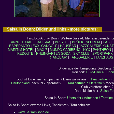
Salsa in Bonn: Bilder und links - more pictures:
Tanzfoto-Archiv Bonn: Weitere Salsa-Bilder existierender u
ANNO TUBAC
|
BALLSAAL
|
BRISTOL
|
BRÜCKENFORUM
|
CAS
|
ESPERANTO
|
EXX
|
GANGOLF
|
HAUSBAR
|
JAZZGALERIE
KUNST
MARITIM-HOTEL
|
MAX 7
|
MUNDO CARIBEÑO
|
NYX
|
PANTHEON
|
|
REDOUTE
|
RHEINGARTEN
SODA
|
SKY-CLUB
|
SPORTPARK
(TANZBAR)
|
TANZGALERIE
|
TANZHAUS
Bilder aus der Umgebung: Siegburg:
Troisdorf:
Euro-Dance
|
Bonn
Suchst Du einen Tanzpartner ? Dann wähle aus:
Tanzpartner in
Deutschland
(nach PLZ geordnet) |
Tanzpartner in Österreich
Möcht
Club veröffentlichen ?
Dann klicke hier:
Salsa-Fo
Salsa in Bonn:
Übersicht / Adressen / Termine
Salsa in Bonn: externe Links, Tanzlehrer / Tanzschulen:
www.SalsaInBonn.de