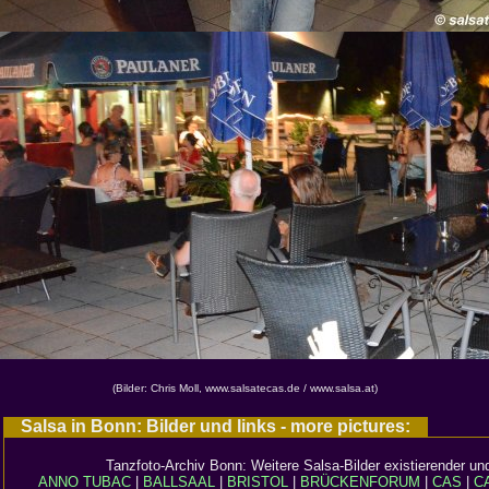
(Bilder: Chris Moll, www.salsatecas.de / www.salsa.at)
Salsa in Bonn: Bilder und links - more pictures:
Tanzfoto-Archiv Bonn: Weitere Salsa-Bilder existierender un
ANNO TUBAC
|
BALLSAAL
|
BRISTOL
|
BRÜCKENFORUM
|
CAS
|
C