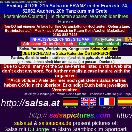
de-d.de/salsa/bonn/sportpark.htm
Freitag, 4.9.26: 21h Salsa im FRANZ in der Franzstr. 74,
52062 Aachen, 20h Tanzkurs mit Grete
kostenlose Counter
|
Heizkosten sparen: Wärmebilder Ihres
Hauses
Top-DJ mit eigener Anlage für Ihre Veranstaltung (Hochzeiten, Geburtstage,
Betriebsfeste...) - Musik nach Wunsch im Raum Köln Aachen M.gladbach:
0163-888 7445
N
Party-Kalender
INHALTSVERZEICHNIS / SITE MAP
Adressen: Clubs Österreich
Clubliste Deutschland
worl
Salsa-Parties, Workshops, Kongresse:
Salsa-Kalender
DEUTSCHLAND
&
Salsa-Kalender ÖSTERREICH
Parties, die nicht mehr stattfinden (und nicht ggfs. als Archivbilder
gekennzeichnet sind) bitte an: salsa (at) gmx.at - Danke :-)
Due to Covid, many of the Salsa-Parties listed on this web site
don´t exist anymore. For further details please inquire with the
organizer
"Archivbilder: Viele der hier noch gelisteten Salsa Parties
haben CoVid nicht überlebt. Erkundigt Euch beim jeweiligen
Veranstalter.
select your language: - wähle Deine Sprache - choisissez votre langue - elija s
http://
salsa.at
deutsch
English
Français
Español
http
://
s
a
l
s
a
p
i
c
t
u
r
e
s
.
c
o
m
http:/
salsa.at
&
salsatecas.de
present pictures of:
Salsa mit
DJ Jorge
im Bistro Startblock im Sportpark