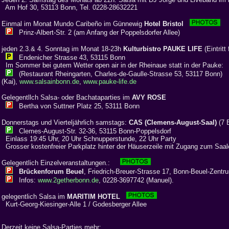
Am Hof 30, 53113 Bonn, Tel. 0228-28632221
Einmal im Monat Mundo Caribeño im Günnewig
Hotel Bristol
Prinz-Albert-Str. 2 (am Anfang der Poppelsdorfer Allee)
jeden 2.3.& 4. Sonntag im Monat 18-23h
Kulturbistro PAUKE LIFE
(Eintritt
Endenicher Strasse 43, 53115 Bonn
Im Sommer bei gutem Wetter open air in der Rheinaue statt in der Pauke:
(Restaurant Rheingarten, Charles-de-Gaulle-Strasse 53, 53117 Bonn) 
(Kai),
www.salsainbonn.de
,
www.pauke-life.de
Gelegentllch Salsa- oder Bachataparties im
AVY ROSE
Bertha von Suttner Platz 25, 53111 Bonn
Donnerstags und Vierteljährlich samstags:
CAS (Clemens-August-Saal)
(7 
Clemes-August-Str. 32-36, 53115 Bonn-Poppelsdorf
Einlass 19:45 Uhr, 20 Uhr Schnupperstunde, 22 Uhr Party
Grosser kostenfreier Parkplatz hinter der Häuserzeile mit Zugang zum Saa
Gelegentlich Einzelveranstaltungen.:
Brückenforum Beuel
, Friedrich-Breuer-Strasse 17, Bonn-Beuel-Zentr
Infos:
www.2getherbonn.de
, 0228-3697742 (Manuel).
gelegentlich Salsa im
MARITIM HOTEL
Kurt-Georg-Kiesinger-Alle 1 / Godesberger Allee
Derzeit keine Salsa-Parties mehr: