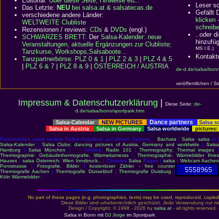
Editorial:
Über diese Seite, Hinweise etc..
Leser sc
Das Letzte:
NEU
bei salsa.at & salsatecas.de
Gefällt 
verschiedene andere Länder:
klicken
-
WELTWEITE Clubliste
schreibe
Rezensionen / reviews:
CDs
&
DVDs
(engl.)
..oder 
SCHWARZES BRETT:
Der
Salsa-Kalender: neue
hinzufü
Veranstaltungen, aktuelle Ergänzungen zur Clubliste;
MS I.E.)
Tanzkurse, Workshops,Salsaboote...
Kontakt
Tanzpartnerbörse
:
PLZ 0 & 1
|
PLZ 2 & 3
|
PLZ 4 & 5
|
PLZ 6 & 7
|
PLZ 8 & 9
|
ÖSTERREICH / AUSTRIA
de-d.de/salsa/bonn
veröffentlichen / S
Impressum & Datenschutzerklärung
|
Diese Seite:
de-
d.de/salsa/bonn/sportpark.htm
Dance partners
Salsa-Calendar
NEW PICTURES
Salsa s
Salsa in Austria
Salsa in Germany
Salsa worldwide
pictures:
Partnerseiten sowie weitere Online-Angebote auf diesen Servern:
Bachata
|
Salsa
:
salsa
.at 
Salsa-Kalender
|
Salsa Clubs: dancing pictures of Austria, Germany and worldwide
|
Salsa
Hamburg
|
Salsa München
| - Weitere:
Radio 101
|
Thermography: Thermal images
Thermographie: Gebäudethermografie, Wärmekameras
|
Thermographie: Wärmebilder Ihre
Hauses
|
salsa Österreich: Wien Innsbruck..
| Chrissies
Salsa
Pages |
salsa
|
Webcam Aache
Pontstrasse
|
Fotografie, Bilder
|
kostenloser Zähler - free counter
Thermografie Aachen
|
Thermografie Düsseldorf
|
Thermografie Duisburg
|
Köln Wärmebilder
|
No part of these pages (e.g. photographies, texts) may be used, reproduced, copied, 
Diese Bilder sind urheberrechtlich geschützt. Jede Verwendung nur m
Design / Copyright: © 1998 - 2026 by
salsa.at
- all rights reserved.
Salsa in Bonn mit
DJ Jorge
im Sportpark