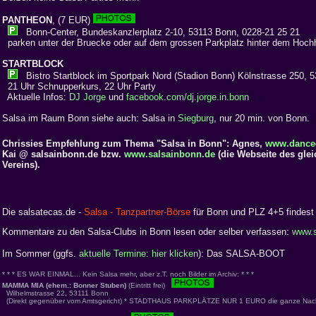
PANTHEON
, (7 EUR)
Bonn-Center, Bundeskanzlerplatz 2-10, 53113 Bonn, 0228-21 25 21
parken unter der Bruecke oder auf dem grossen Parkplatz hinter dem Hoch
STARTBLOCK
Bistro Startblock im Sportpark Nord (Stadion Bonn) Kölnstrasse 250, 
21 Uhr Schnupperkurs, 22 Uhr Party
Aktuelle Infos:
DJ Jorge
und
facebook.com/dj.jorge.in.bonn
Salsa im Raum Bonn siehe auch: Salsa in
Siegburg
, nur 20 min. von Bonn.
Chrissies Empfehlung zum Thema "Salsa in Bonn": Agnes,
www.dance4
Kai @ salsainbonn.de bzw.
www.salsainbonn.de
(die Webseite des gle
Vereins).
Die salsatecas.de -
Salsa - Tanzpartner-Börse
für Bonn und PLZ 4+5 findest
Kommentare zu den Salsa-Clubs in Bonn lesen oder selber verfassen:
www.s
Im Sommer (ggfs.
aktuelle Termine: hier klicken
): Das SALSA-BOOT
* * * ES WAR EINMAL... Kein Salsa mehr, aber z.T. noch Bilder im Archiv: * * *
MAMMA MIA (ehem.: Bonner Stuben)
(Eintritt frei)
Wilhelmstrasse 22, 53111 Bonn
(Direkt gegenüber vom Amtsgericht) * STADTHAUS PARKPLÄTZE NUR 1 EURO die ganze Nacht