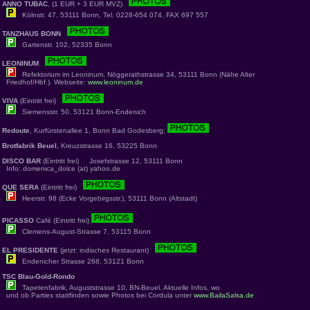
ANNO TUBAC
, (1 EUR + 3 EUR MVZ)
Kölnstr. 47, 53111 Bonn, Tel. 0228-654 074, FAX 697 557
TANZHAUS BONN
Gartenstr. 102, 52335 Bonn
LEONINUM
Refektorium im Leoninum, Nöggerathstrasse 34, 53111 Bonn (Nähe Alter
Friedhof/Hbf.). Webseite:
www.leoninum.de
VIVA
(Eintritt frei)
Siemensstr. 50, 53121 Bonn-Endenich
Redoute
, Kurfürstenallee 1, Bonn Bad Godesberg:
Brotfabrik Beuel
, Kreuzstrasse 16, 53225 Bonn
DISCO BAR
(Eintritt frei) Josefstrasse 12, 53111 Bonn
Info: domenica_dolce (at) yahoo.de
QUE SERA
(Eintritt frei)
Heerstr. 98 (Ecke Vorgebirgsstr.), 53111 Bonn (Altstadt)
PICASSO
Café (Eintritt frei)
Clemens-August-Strasse 7, 53115 Bonn
EL PRESIDENTE
(jetzt: indisches Restaurant)
Endenicher Strasse 268, 53121 Bonn
TSC Blau-Gold-Rondo
Tapetenfabrik, Auguststrasse 10, BN-Beuel. Aktuelle Infos, wo
und ob Parties stattfinden sowie Photos bei Cordula unter
www.BailaSalsa.de