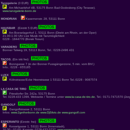
Tanzgalerie
(3 EUR)
Am Michaelshof 4B, 53175 Bonn Bad-Godesberg (City Terasse).
www.tanzgalerie-bonn.de
MONDRIAN
Kasernenstr. 28, 53111 Bonn
HAUSBAR
(Eintritt 5 EUR)
Am Boeselagerhof 1, 53111 Bonn (Direkt am Rhein, an der Oper)
21.00-1.00 Uhr Live Musik mit Tanzmöglichkeit
0228 - 1844770 (Borak Tosun)
VARADERO
Bonner Talweg 19, 53113 Bonn, Tel.: 0228-2496 431
TACOS
, (Ein tritt frei)
Bonngasse 7 (in der Bonner Fussgängerzone, 5 min. vom Bhf.)
Info.: 0228 - 655185
LUXX
Kölnstrasse/Ecke Heerstrasse 1 53111 Bonn Tel.:0228 - 9087574
LA CASA DE TIRO
Friesdorfer Str. 242a, 53175 Bonn
Tel. 0228-433 1399, Webseite / Termine unter
www.la-casa-de-tiro.de
, Tel.: 0171-7471570 (Jor
GANGOLF
Gangolfstrasse 2, 53111 Bonn
Infos:
www.2getherbonn.de
www.DjSilvio.de
www.gangolf.com
ESPERANTO
(Eintritt: frei)
Kesselgasse 1, 53111 Bonn (Innenstadt),
20:30 - 02:00; Kontakt: 0228-433 0737,
www.esperanto-lounge.com