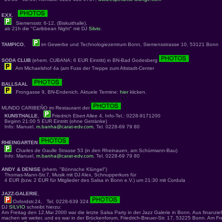
EXX
,
Siemensstr. 6-12, (Biskuithalle),
ab 21h die "Caribbean Night" mit DJ
Silvio
.
TAMPICO
,
im Gewerbe und Technologiezentrum Bonn, Siemensstrasse 10, 53121 Bonn
SODA CLUB
(ehem. CUBANA; 6 EUR Eintritt) in BN-Bad Godesberg
Am Michaelshof 4a (am Fuss der Treppe zum Altstadt-Center
BALLSAAL
Frongasse 9, BN-Endenich. Aktuele Termine:
hier
klicken.
MUNDO CARIBEÑO im Restaurant der
KUNSTHALLE
,
Friedrich Ebert Allee 4, Info-Tel.: 0228-9171200
Beginn 21:00 5 EUR Eintritt (ohne Getränke)
Info: Manuel,
m.banha@carat-edv.com
, Tel. 0228-69 79 80
RHEINGARTEN
Charles de Gaulle Strasse 53 (in den Rheinauen, am Schürmann-Bau)
Info: Manuel,
m.banha@carat-edv.com
, Tel. 0228-69 79 80
ANDY & DENISE
(ehem. "Bönnsche Klüngel")
Thomas-Mann-Str.7, Musik mit DJ Alex, Schnupperkurs für
4 EUR (bzw. 2 EUR für Mitglieder des Salsa in Bonn e.V.) um 21:30 mit Cordula
JAZZ-GALERIE
,
Oxfordstr.24, Tel. 0228-639 324
DJ
SILVIO
schreibt hierzu:
Am Freitag den 12.Mai 2000 war die letzte Salsa Party in der Jazz Galerie in Bonn. Aus finanzie
machen wir weiter, und es war in der Brückenforum, Friedrich-Breuer-Str. 17, 53225 Bonn. Am Fre