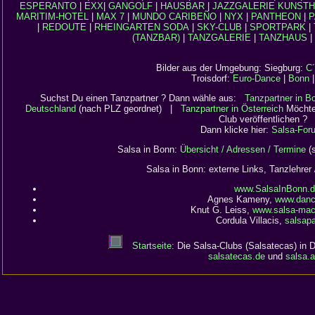
ESPERANTO
|
EXX
|
GANGOLF
|
HAUSBAR
|
JAZZGALERIE
KUNSTH
MARITIM-HOTEL
|
MAX 7
|
MUNDO CARIBEÑO
|
NYX
|
PANTHEON
|
P
|
REDOUTE
|
RHEINGARTEN
SODA
|
SKY-CLUB
|
SPORTPARK
|
(TANZBAR)
|
TANZGALERIE
|
TANZHAUS
|
Bilder aus der Umgebung: Siegburg:
C
Troisdorf:
Euro-Dance
|
Bonn
Suchst Du einen Tanzpartner ? Dann wähle aus:
Tanzpartner in 
Deutschland
(nach PLZ geordnet) |
Tanzpartner in Österreich
Möchtes
Club veröffentlichen ?
Dann klicke hier:
Salsa-For
Salsa in Bonn:
Übersicht / Adressen / Termine
(s
Salsa in Bonn: externe Links, Tanzlehre
www.SalsaInBonn.
Agnes Kameny,
www.danc
Knut G. Leiss,
www.salsa-mac
Cordula Villacis,
salsap
Startseite:
Die Salsa-Clubs (Salsatecas) in D
salsatecas.de
und
salsa.a