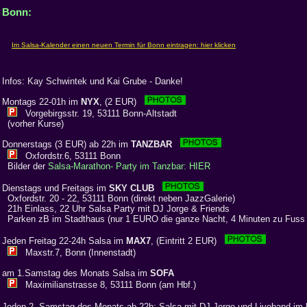
Bonn:
Infos: Kay Schwintek und Kai Grube - Danke!
Montags 22-01h im
NYX
, (2 EUR)
Vorgebirgsstr. 19, 53111 Bonn-Altstadt
(vorher Kurse)
Donnerstags (3 EUR) ab 22h im
TANZBAR
Oxfordstr.6, 53111 Bonn
Bilder der
Salsa-Marathon- Party im Tanzbar: HIER
Dienstags und Freitags im
SKY CLUB
Oxfordstr. 20 - 22, 53111 Bonn (direkt neben JazzGalerie)
21h Einlass, 22 Uhr Salsa Party mit DJ Jorge & Friends
Parken zB im Stadthaus (nur 1 EURO die ganze Nacht, 4 Minuten zu Fuss
Jeden Freitag 22-24h Salsa im
MAX7
, (Eintritt 2 EUR)
Maxstr.7, Bonn (Innenstadt)
am 1.Samstag des Monats Salsa im
SOFA
Maximilianstrasse 8, 53111 Bonn (am Hbf.)
Jeden 2. Samstag des Monats ab 22h: Salsa mit DJ Jorge und Liveband im