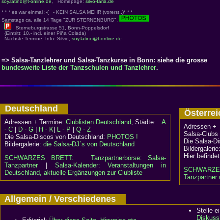
soy.latino@t-online.de
, Homepage:
silvo-faria.de
* * * es war einmal :-( - KEIN SALSA MEHR (vorerst..)* * *
Samstags ca. alle 14 Tage "ZUR STERNENBURG",
Sterneburgstrasse 51, Bonn-Poppelsdorf
(Eintritt: 10.- incl. einer Piña Colada)
Nächste Termine, Info: Silvio,
soy.latino@t-online.de
=> Salsa-Tanzlehrer und Salsa-Tanzkurse in Bonn: siehe die grosse
bundesweite Liste der Tanzschulen und Tanzlehrer
.
Deutschland
Österr
Adressen + Termine:
Clublisten Deutschland
, Städte:
A
Adressen + 
- C
|
D - G
|
H - K
|
L - P
|
Q - Z
Salsa-Clubs 
Die Salsa-Discos von Deutschland:
PHOTOS !
Die Salsa-Di
Bildergalerie:
die Salsa-DJ´s von Deutschland
Bildergalerie
Hier befindet
SCHWARZES BRETT:
Tanzpartnerbörse: Salsa-
Tanzpartner
|
Salsa-Kalender: Veranstaltungen in
SCHWARZE
Deutschland, aktuelle Ergänzungen zur Clubliste
Tanzpartner 
Allgemein / Verschiedenes
Stelle 
Diskuss