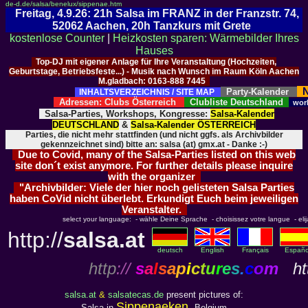
de-d.de/salsa/benelux/sippenae.htm
Freitag, 4.9.26: 21h Salsa im FRANZ in der Franzstr. 74,
52062 Aachen, 20h Tanzkurs mit Grete
kostenlose Counter
|
Heizkosten sparen: Wärmebilder Ihres
Hauses
Top-DJ mit eigener Anlage für Ihre Veranstaltung (Hochzeiten,
Geburtstage, Betriebsfeste...) - Musik nach Wunsch im Raum Köln Aachen
M.gladbach: 0163-888 7445
N
Party-Kalender
INHALTSVERZEICHNIS / SITE MAP
Adressen: Clubs Österreich
Clubliste Deutschland
wor
Salsa-Parties, Workshops, Kongresse:
Salsa-Kalender
DEUTSCHLAND
&
Salsa-Kalender ÖSTERREICH
Parties, die nicht mehr stattfinden (und nicht ggfs. als Archivbilder
gekennzeichnet sind) bitte an: salsa (at) gmx.at - Danke :-)
Due to Covid, many of the Salsa-Parties listed on this web
site don´t exist anymore. For further details please inquire
with the organizer
"Archivbilder: Viele der hier noch gelisteten Salsa Parties
haben CoVid nicht überlebt. Erkundigt Euch beim jeweiligen
Veranstalter.
select your language: - wähle Deine Sprache - choisissez votre langue - elija 
http://
salsa.at
deutsch
English
Français
Españo
http
://
s
a
l
s
a
p
i
c
t
u
r
e
s
.
c
o
m
htt
salsa.at
&
salsatecas.de
present pictures of:
Sippenaeken,
Salsa in
Belgium