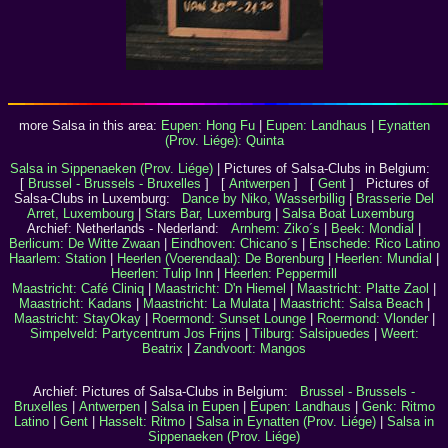
more Salsa in this area:
Eupen: Hong Fu
|
Eupen: Landhaus
|
Eynatten
(Prov. Liége): Quinta
Salsa in Sippenaeken (Prov. Liége)
| Pictures of Salsa-Clubs in Belgium:
[
Brussel - Brussels - Bruxelles
] [
Antwerpen
] [
Gent
] Pictures of
Salsa-Clubs in Luxemburg:
Dance by Niko, Wasserbillig
|
Brasserie Del
Arret, Luxembourg
|
Stars Bar, Luxemburg
|
Salsa Boat Luxemburg
Archief: Netherlands - Nederland:
Arnhem: Ziko´s
|
Beek: Mondial
|
Berlicum: De Witte Zwaan
|
Eindhoven: Chicano´s
|
Enschede: Rico Latino
Haarlem: Station
|
Heerlen (Voerendaal): De Borenburg
|
Heerlen: Mundial
|
Heerlen: Tulip Inn
|
Heerlen: Peppermill
Maastricht: Café Cliniq
|
Maastricht: D'n Hiemel
|
Maastricht: Platte Zaol
|
Maastricht: Kadans
|
Maastricht: La Mulata
|
Maastricht: Salsa Beach
|
Maastricht: StayOkay
|
Roermond: Sunset Lounge
|
Roermond: Vlonder
|
Simpelveld: Partycentrum Jos Frijns
|
Tilburg: Salsipuedes
|
Weert:
Beatrix
|
Zandvoort: Mangos
Archief: Pictures of Salsa-Clubs in Belgium:
Brussel - Brussels -
Bruxelles
|
Antwerpen
|
Salsa in Eupen
|
Eupen: Landhaus
|
Genk: Ritmo
Latino
|
Gent
|
Hasselt: Ritmo
|
Salsa in Eynatten (Prov. Liége)
|
Salsa in
Sippenaeken (Prov. Liége)