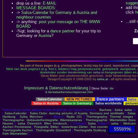
sugges
drop us a line:
E-MAIL
add th
MESSAGE BOARDS:
click
h
->
Salsa-Calendar for Germany & Austria and
neighbour countries
...stil
-> anything:
post your message on THE WWW
BOARD
-%gt; looking for a
dance partner
for your trip to
Zo
Germany or
Austria
?
No part of these pages (e.g. photographies, texts) may be used, reproduced, copied,
Niets van deze pagina's (e.g. foto's, teksten) mag gereproduceerd, gekopieerd, aangepast,
doeleinden zonder toestemming van salsa.at Aangegeven tijden en 
Diese Bilder sind urheberrechtlich geschützt. Jede Verwendung nur 
Design/Copyright © 1998-2002 by
salsa.at
- all rights reserved.
Impressum & Datenschutzerklärung
|
Diese Seite:
de-
d.de/salsa/benelux/sippenae.htm
Dance partners
Salsa-Calendar
NEW PICTURES
Salsa
Salsa in Austria
Salsa in Germany
Salsa worldwide
picture
Partnerseiten sowie weitere Online-Angebote auf diesen Servern:
Bachata
|
Salsa
:
salsa
.at
|
Salsa-Kalender
|
Salsa Clubs: dancing pictures of Austria, Germany and worldwide
|
Salsa
Hamburg
|
Salsa München
| - Weitere:
Radio 101
|
Thermography: Thermal images
/
Thermographie: Gebäudethermografie, Wärmekameras
|
Thermographie: Wärmebilder Ihres
Hauses
|
salsa Österreich: Wien Innsbruck..
| Chrissies
Salsa
Pages |
salsa
|
Webcam
Aachen Pontstrasse
|
Fotografie, Bilder
|
kostenloser Zähler - free counter
Thermografie Aachen
|
Thermografie Düsseldorf
|
Thermografie Duisburg
|
Köln Wärmebilder
|