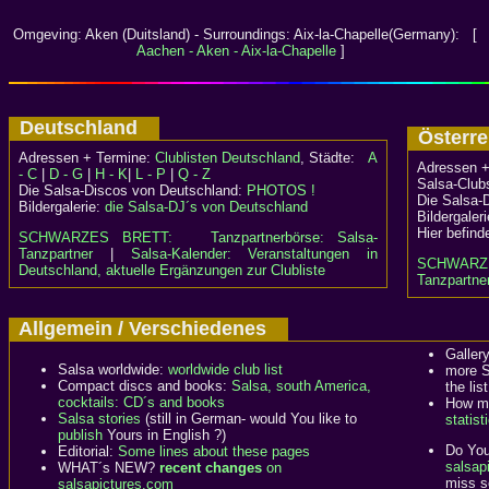
Omgeving: Aken (Duitsland) - Surroundings: Aix-la-Chapelle(Germany): [
Aachen - Aken - Aix-la-Chapelle
]
Deutschland
Österr
Adressen + Termine:
Clublisten Deutschland
, Städte:
A
Adressen +
- C
|
D - G
|
H - K
|
L - P
|
Q - Z
Salsa-Clubs
Die Salsa-Discos von Deutschland:
PHOTOS !
Die Salsa-
Bildergalerie:
die Salsa-DJ´s von Deutschland
Bildergaler
Hier befind
SCHWARZES BRETT:
Tanzpartnerbörse: Salsa-
Tanzpartner
|
Salsa-Kalender: Veranstaltungen in
SCHWARZ
Deutschland, aktuelle Ergänzungen zur Clubliste
Tanzpartner
Allgemein / Verschiedenes
Galler
Salsa worldwide:
worldwide club list
more S
Compact discs and books:
Salsa, south America,
the list
cocktails: CD´s and books
How ma
Salsa stories
(still in German- would You like to
statist
publish
Yours in English ?)
Do You
Editorial:
Some lines about these pages
salsapi
WHAT´s NEW?
recent changes
on
miss s
salsapictures.com