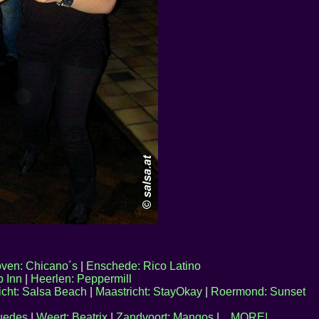
ven: Chicano´s
|
Enschede: Rico Latino
p Inn
|
Heerlen: Peppermill
icht: Salsa Beach
|
Maastricht: StayOkay
|
Roermond: Sunset
puedes
|
Weert: Beatrix
|
Zandvoort: Mangos
|
...MORE!