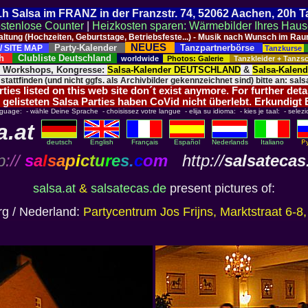
 21h Salsa im FRANZ in der Franzstr. 74, 52062 Aachen, 20h 
stenlose Counter
|
Heizkosten sparen: Wärmebilder Ihres Hau
taltung (Hochzeiten, Geburtstage, Betriebsfeste...) - Musik nach Wunsch im 
NEUES
Party-Kalender
Tanzpartnerbörse
/ SITE MAP
Tanzkurse
ich
Clubliste Deutschland
worldwide
Photos: Galerie
Tanzkleider + Tanz
, Workshops, Kongresse:
Salsa-Kalender DEUTSCHLAND
&
Salsa-Kalen
 stattfinden (und nicht ggfs. als Archivbilder gekennzeichnet sind) bitte an: salsa
ies listed on this web site don´t exist anymore. For further deta
 gelisteten Salsa Parties haben CoVid nicht überlebt. Erkundigt
nguage: - wähle Deine Sprache - choisissez votre langue - elija su idioma: - kies je taal: - selezi
a.at
deutsch
English
Français
Español
Nederlands
Italiano
p
://
s
a
l
s
a
p
i
c
t
u
r
e
s
.
c
o
m
http://
salsatecas
salsa.at
&
salsatecas.de
present pictures of:
rg / Nederland:
Partycentrum Jos Frijns, Marktstraat 6-