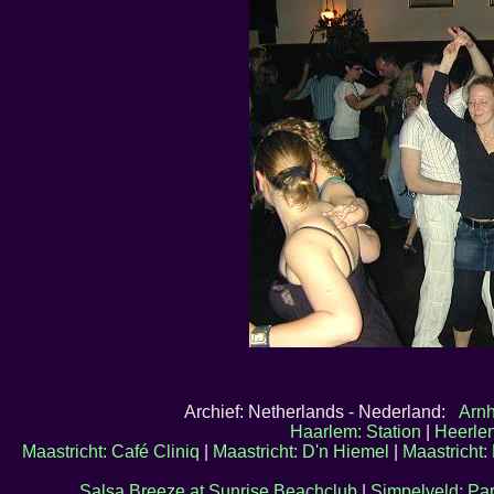
Archief: Netherlands - Nederland:
Arnh
Haarlem: Station
|
Heerlen
Maastricht: Café Cliniq
|
Maastricht: D'n Hiemel
|
Maastricht: 
Salsa Breeze at Sunrise Beachclub
|
Simpelveld: Par