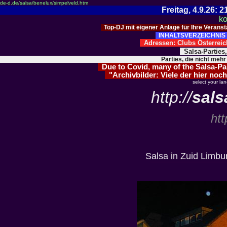
de-d.de/salsa/benelux/simpelveld.htm
Freitag, 4.9.26:
ko
Top-DJ mit eigener Anlage für Ihre Verans
INHALTSVERZEICHNIS 
Adressen: Clubs Österre
Salsa-Parties
Parties, die nicht mehr
Due to Covid, many of the Salsa-Part
"Archivbilder: Viele der hier noch
select your la
http://
sals
htt
Salsa in Zuid Limbu