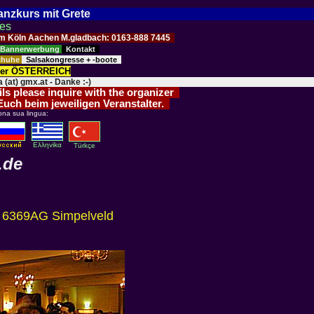
Tanzkurs mit Grete
ses
Raum Köln Aachen M.gladbach: 0163-888 7445
Bannerwerbung
Kontakt
schuhe
Salsakongresse + -boote
der ÖSTERREICH
 (at) gmx.at - Danke :-)
ils please inquire with the organizer
 Euch beim jeweiligen Veranstalter.
ona sua lingua:
Eλληvikα
Türkçe
.de
8, 6369AG Simpelveld