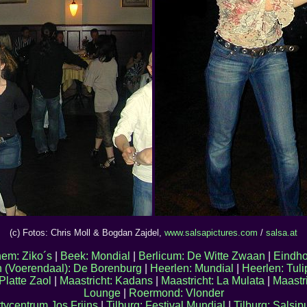
(c) Fotos: Chris Moll & Bogdan Zajdel,
www.salsapictures.com
/
salsa.at
em: Ziko´s
|
Beek: Mondial
|
Berlicum: De Witte Zwaan
|
Eindho
 (Voerendaal): De Borenburg
|
Heerlen: Mundial
|
Heerlen: Tuli
Platte Zaol
|
Maastricht: Kadans
|
Maastricht: La Mulata
|
Maastr
Lounge
|
Roermond: Vlonder
tycentrum Jos Frijns
|
Tilburg: Festival Mundial
|
Tilburg: Salsi