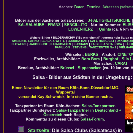
Aachen:
Daten, Termine, Adressen (salsate
Bilder aus der Aachener Salsa-Szene:
3-FALTIGKEITSKIRCHE
SALSALAUBE
|
FRANZ
|
SENCILLITO
| Nur im Sommer:
ELIS
LÖWENHERZ
|
Quinta
(ca. 6 km v
Weitere Bilder / BILDERARCHIV ("Es war einmal": vorerst kein Salsa m
AMBIENTE LATINO
|
BLACK & WHITE
|
BUDDHA-BAR
|
CAFÉ RONCALLI
|
Dancing a
FLOWERS
|
JAKOBSHOF
|
KATAKOMBEN
|
KURHAUS
|
LA BELLA VITA LOCA
|
LA F
PAPILLON
|
STEVENS
|
TANZCENTER No.1
|
VIELHAR
Würselen:
BERKS
| Alsdorf:
CINET
Eschweiler, Archivbilder:
Bora Bora
|
Burghof
|
Sila L
Monschau:
CARAT
Benelux, Archivbilder:
Brüssel
|
Sippenaeken
(ca. 10 km von 
Salsa - Bilder aus Städten in der Umgebung
Einen Newsletter für den Raum Köln-Bonn-Düsseldorf-MG-
Wuppertal
versendet Kay Schwintek, Info siehe Banner rechts.
Tanzpartner im Raum Köln-Aachen:
Salsa-Tanzpartner
.
Tanzpartner Bundesweit:
Salsa-Tanzpartner in Deutschland +
Österreich
nach Region.
Kommentar zu diesen Clubs:
Salsa-Forum
.
Startseite:
Die Salsa-Clubs (Salsatecas) in