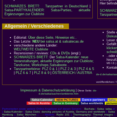
Hier befind
SCHWARZES BRETT:
Tanzpartner in Deutschland
|
Salsa-PARTYKALENDER: Salsa-Parties, aktuelle
SCHWARZ
Ergänzungen zur Clubliste
Tanzpartner
Allgemein / Verschiedenes
Stelle
Diskus
Editorial:
Über diese Seite, Hinweise etc..
Leser 
Das Letzte:
NEU
bei salsa.at & salsatecas.de
Gefällt
verschiedene andere Länder:
klicke
WELTWEITE Clubliste
schreib
Rezensionen / reviews:
CDs
&
DVDs
(engl.)
..oder
SCHWARZES BRETT:
Der
Salsa-Kalender: neue
hinzuf
Veranstaltungen, aktuelle Ergänzungen zur Clubliste;
MS I.E.)
Tanzkurse, Workshops,Salsaboote...
Kontak
Tanzpartnerbörse
:
PLZ 0 & 1
|
PLZ 2 & 3
|
PLZ 4 & 5
|
PLZ 6 & 7
|
PLZ 8 & 9
|
ÖSTERREICH / AUSTRIA
de-d.de/salsa/a
veröffentlichen /
Impressum & Datenschutzerklärung
|
Diese Seite:
de-
d.de/salsa/aachen/ambiente.htm
Dance partners
Salsa-Calendar
NEW PICTURES
Salsa
Salsa in Austria
Salsa in Germany
Salsa worldwide
picture
Partnerseiten sowie weitere Online-Angebote auf diesen Servern:
Bachata
|
Salsa
:
salsa
.at
|
Salsa-Kalender
|
Salsa Clubs: dancing pictures of Austria, Germany and worldwide
|
Salsa
Hamburg
|
Salsa München
| - Weitere:
Radio 101
|
Thermography: Thermal images
/