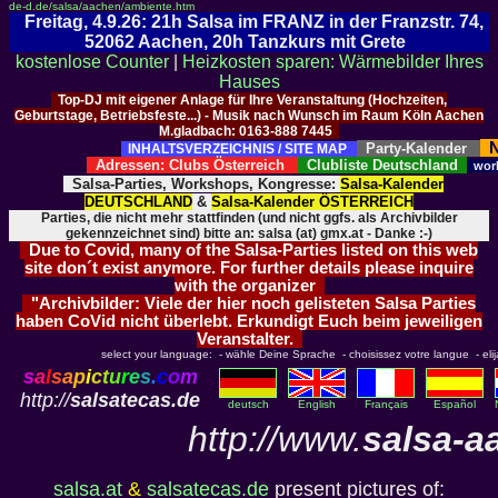
de-d.de/salsa/aachen/ambiente.htm
Freitag, 4.9.26: 21h Salsa im FRANZ in der Franzstr. 74,
52062 Aachen, 20h Tanzkurs mit Grete
kostenlose Counter
|
Heizkosten sparen: Wärmebilder Ihres
Hauses
Top-DJ mit eigener Anlage für Ihre Veranstaltung (Hochzeiten,
Geburtstage, Betriebsfeste...) - Musik nach Wunsch im Raum Köln Aachen
M.gladbach: 0163-888 7445
N
Party-Kalender
INHALTSVERZEICHNIS / SITE MAP
Adressen: Clubs Österreich
Clubliste Deutschland
wor
Salsa-Parties, Workshops, Kongresse:
Salsa-Kalender
DEUTSCHLAND
&
Salsa-Kalender ÖSTERREICH
Parties, die nicht mehr stattfinden (und nicht ggfs. als Archivbilder
gekennzeichnet sind) bitte an: salsa (at) gmx.at - Danke :-)
Due to Covid, many of the Salsa-Parties listed on this web
site don´t exist anymore. For further details please inquire
with the organizer
"Archivbilder: Viele der hier noch gelisteten Salsa Parties
haben CoVid nicht überlebt. Erkundigt Euch beim jeweiligen
Veranstalter.
select your language: - wähle Deine Sprache - choisissez votre langue - elija 
s
a
l
s
a
p
i
c
t
u
r
e
s
.
c
o
m
http://
salsatecas.de
deutsch
English
Français
Español
http://www.
salsa-a
salsa.at
&
salsatecas.de
present pictures of: