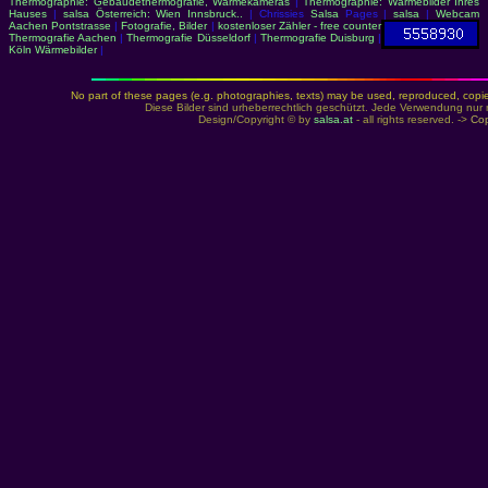
Thermographie: Gebäudethermografie, Wärmekameras
|
Thermographie: Wärmebilder Ihres
Hauses
|
salsa Österreich: Wien Innsbruck..
| Chrissies
Salsa
Pages |
salsa
|
Webcam
Aachen Pontstrasse
|
Fotografie, Bilder
|
kostenloser Zähler - free counter
Thermografie Aachen
|
Thermografie Düsseldorf
|
Thermografie Duisburg
|
Köln Wärmebilder
|
No part of these pages (e.g. photographies, texts) may be used, reproduced, copied,
Diese Bilder sind urheberrechtlich geschützt. Jede Verwendung nur 
Design/Copyright © by
salsa.at
- all rights reserved. ->
Cop