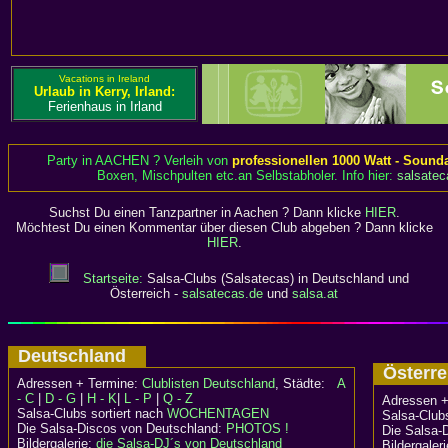
Vacations in Ireland
Urlaub in Kerry, Irland:
Ferienhaus in Irland
Party in AACHEN ? Verleih von
professionellen 1000 Watt - Sound
Boxen, Mischpulten etc.an Selbstabholer. Info hier:
salsatec
Suchst Du einen Tanzpartner in Aachen ? Dann klicke
HIER
.
Möchtest Du einen Kommentar über diesen Club abgeben ? Dann klicke
HIER
.
Startseite:
Salsa-Clubs (Salsatecas) in Deutschland und
Österreich -
salsatecas.de
und
salsa.at
Deutschland
Österr
Adressen + Termine:
Clublisten Deutschland
, Städte:
A
- C
|
D - G
|
H - K
|
L - P
|
Q - Z
Adressen +
Salsa-Clubs sortiert nach
WOCHENTAGEN
Salsa-Clubs
Die Salsa-Discos von Deutschland:
PHOTOS !
Die Salsa-
Bildergalerie:
die Salsa-DJ´s von Deutschland
Bildergaler