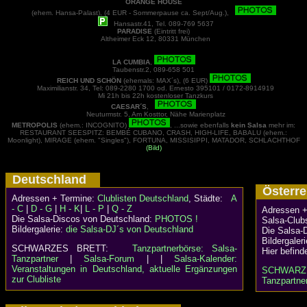
ORANGE HOUSE
(ehem. Hansa-Palast), (4 EUR - Sommerpause ca. Sept/Aug.),
Hansastr.41, Tel. 089-769 5637
PARADISE
(Eintritt frei)
Altheimer Eck 12, 80331 München
LA CUMBIA
,
Taubenstr.2, 089-658 501
REICH UND SCHÖN
(ehemals: MAX´s), (6 EUR)
Maximilianstr. 34, Tel: 089-2280 1700 od. Ernesto 395101 / 0172-8914919
Mi 21h bis 22h kostenloser Tanzkurs
CAESAR´S
,
Neuturmstr. 5, Am Kosttor, Nähe Marienplatz
METROPOLIS
(ehem.: INCOGNITO)
, ...sowie ebenfalls
kein Salsa
mehr im:
RESTAURANT SEESPITZ: BEMBÉ CUBANO, CRASH, HIGH-LIFE, BABALU (ehem.:
Moonlight), MIRAGE (ehem. "Singles"), FORTUNA, MISSISIPPI, MATADOR, SCHLACHTHOF
(Bild)
Deutschland
Österr
Adressen + Termine:
Clublisten Deutschland
, Städte:
A
- C
|
D - G
|
H - K
|
L - P
|
Q - Z
Adressen +
Die Salsa-Discos von Deutschland:
PHOTOS !
Salsa-Clubs
Bildergalerie:
die Salsa-DJ´s von Deutschland
Die Salsa-
Bildergaler
SCHWARZES BRETT:
Tanzpartnerbörse: Salsa-
Hier befind
Tanzpartner
|
Salsa-Forum
| |
Salsa-Kalender:
Veranstaltungen in Deutschland, aktuelle Ergänzungen
SCHWARZ
zur Clubliste
Tanzpartner