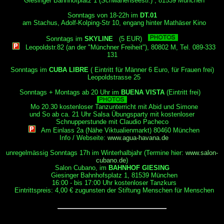
Giesinger Bahnhofplatz 1 (Schwanenseestr.) , 81539 München
Sonntags von 18-22h im
DT.01
am Stachus, Adolf-Kolping-Str 10, engang hinter Mathäser Kino
Sonntags im
SKYLINE
(5 EUR)
Leopoldstr.82 (an der "Münchner Freiheit"), 80802 M, Tel. 089-333
131
Sonntags im
CUBA LIBRE
( Eintritt für Männer 6 Euro, für Frauen frei)
Leopoldstrasse 25
Sonntags + Montags ab 20 Uhr im
BUENA VISTA
(Eintritt frei)
Mo 20.30 kostenloser Tanzunterricht mit Abid und Simone
und So ab ca. 21 Uhr Salsa Übungsparty mit kostenloser
Schnupperstunde mit Claudio Pacheco
Am Einlass 2a (Nähe Viktualienmarkt) 80460 München
Info / Webseite:
www.agua-havana.de
unregelmässig Sonntags 17h im Winterhalbjahr (Termine hier:
www.salon-
cubano.de
)
Salon Cubano, im
BAHNHOF GIESING
Giesinger Bahnhofsplatz 1, 81539 München
16:00 - bis 17:00 Uhr kostenloser Tanzkurs
Eintrittspreis: 4,00 € zugunsten der Stiftung Menschen für Menschen