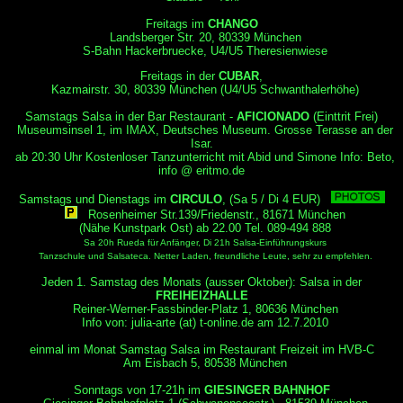
Freitags im
CHANGO
Landsberger Str. 20, 80339 München
S-Bahn Hackerbruecke, U4/U5 Theresienwiese
Freitags in der
CUBAR
,
Kazmairstr. 30, 80339 München (U4/U5 Schwanthalerhöhe)
Samstags Salsa in der Bar Restaurant -
AFICIONADO
(Einttrit Frei)
Museumsinsel 1, im IMAX, Deutsches Museum. Grosse Terasse an der
Isar.
ab 20:30 Uhr Kostenloser Tanzunterricht mit Abid und Simone Info: Beto,
info @ eritmo.de
Samstags und Dienstags im
CIRCULO
, (Sa 5 / Di 4 EUR)
Rosenheimer Str.139/Friedenstr., 81671 München
(Nähe Kunstpark Ost) ab 22.00 Tel. 089-494 888
Sa 20h Rueda für Anfänger, Di 21h Salsa-Einführungskurs
Tanzschule und Salsateca. Netter Laden, freundliche Leute, sehr zu empfehlen.
Jeden 1. Samstag des Monats (ausser Oktober): Salsa in der
FREIHEIZHALLE
Reiner-Werner-Fassbinder-Platz 1, 80636 München
Info von: julia-arte (at) t-online.de am 12.7.2010
einmal im Monat Samstag Salsa im Restaurant Freizeit im HVB-C
Am Eisbach 5, 80538 München
Sonntags von 17-21h im
GIESINGER BAHNHOF