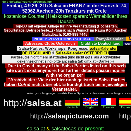
de-d.de/salsa/muenchen/cumbia.htm
Freitag, 4.9.26: 21h Salsa im FRANZ in der Franzstr. 74,
52062 Aachen, 20h Tanzkurs mit Grete
kostenlose Counter
|
Heizkosten sparen: Wärmebilder Ihres
Hauses
Top-DJ mit eigener Anlage für Ihre Veranstaltung (Hochzeiten,
Geburtstage, Betriebsfeste...) - Musik nach Wunsch im Raum Köln Aachen
M.gladbach: 0163-888 7445
N
Party-Kalender
INHALTSVERZEICHNIS / SITE MAP
Adressen: Clubs Österreich
Clubliste Deutschland
wor
Salsa-Parties, Workshops, Kongresse:
Salsa-Kalender
DEUTSCHLAND
&
Salsa-Kalender ÖSTERREICH
Parties, die nicht mehr stattfinden (und nicht ggfs. als Archivbilder
gekennzeichnet sind) bitte an: salsa (at) gmx.at - Danke :-)
Due to Covid, many of the Salsa-Parties listed on this web
site don´t exist anymore. For further details please inquire
with the organizer
"Archivbilder: Viele der hier noch gelisteten Salsa Parties
haben CoVid nicht überlebt. Erkundigt Euch beim jeweiligen
Veranstalter.
select your language: - wähle Deine Sprache - choisissez votre langue - elija 
http://
salsa.at
deutsch
English
Français
Españo
http://
salsapictures.com
http:
salsa.at
&
salsatecas.de
present: