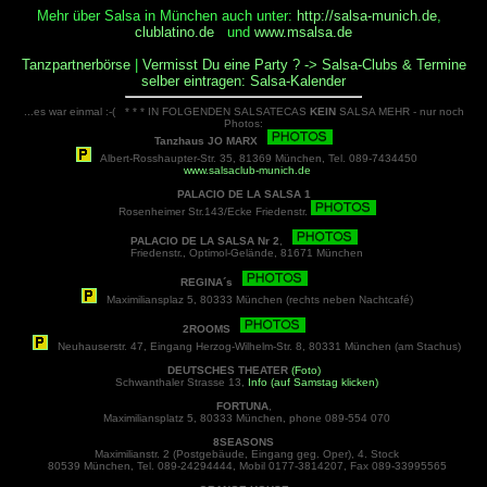
Mehr über Salsa in München auch unter:
http://salsa-munich.de
,
clublatino.de
und
www.msalsa.de
Tanzpartnerbörse
|
Vermisst Du eine Party ? -> Salsa-Clubs & Termine
selber eintragen: Salsa-Kalender
...es war einmal :-( * * * IN FOLGENDEN SALSATECAS
KEIN
SALSA MEHR - nur noch
Photos:
Tanzhaus JO MARX
Albert-Rosshaupter-Str. 35, 81369 München, Tel. 089-7434450
www.salsaclub-munich.de
PALACIO DE LA SALSA 1
Rosenheimer Str.143/Ecke Friedenstr.
PALACIO DE LA SALSA Nr 2
,
Friedenstr., Optimol-Gelände, 81671 München
REGINA´s
Maximiliansplaz 5, 80333 München (rechts neben Nachtcafé)
2ROOMS
Neuhauserstr. 47, Eingang Herzog-Wilhelm-Str. 8, 80331 München (am Stachus)
DEUTSCHES THEATER
(Foto)
Schwanthaler Strasse 13,
Info (auf Samstag klicken)
FORTUNA
,
Maximiliansplatz 5, 80333 München, phone 089-554 070
8SEASONS
Maximilianstr. 2 (Postgebäude, Eingang geg. Oper), 4. Stock
80539 München, Tel. 089-24294444, Mobil 0177-3814207, Fax 089-33995565