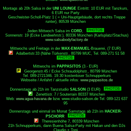
Montags ab 20h Salsa in der
UNI LOUNGE
Eintritt: 10 EUR mit Tanzkurs,
6 EUR nur Party
Geschwister-Scholl-Platz 1 ( = Uni-Hauptgebäude, dort rechts Treppe
runter), 80539 München
Jeden Mittwoch Salsa im
CORD
,
Sonnenstr. 19 (Ecke Landwehrstr.), 80336 München (Karlsplatz/Stachus)
www.salsabodyfactory.de
Mittwochs und Freitags in der
MAX-EMANUEL
-Brauerei, (7 EUR)
Adalbertstr.33 (Nähe Türkenstr., 80799 MUC, Tel. 089-271 51 58
Mittwochs im
PAPPASITOS
(3.- EUR)
Georgenstr.45 / Ecke Schraudolphstr., 80799 München
Tel. 089-2721346. 19.30 kostenloser Schnupperkurs
Webseite / Anfahrt / aktuelle infos:
www.pappasitos.de
Donnerstags ab 21h im Tanzstudio
SALSON
(3 EUR)
Zenettistr. 7 / Souterrain 80337 München
Web:
www.agua-havana.de
bzw. www.studio-salson.de Tel. 089-121 637
95
Donnerstags und einmal im Monat Samstags ab 21h im
HACKER-
PSCHORR
Theresienhöhe 7, 80339 München
21h Schnupperkurs, dann Buena Salsa-Party mit Hakan und den DJs
Claudio + Toni