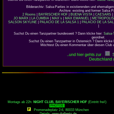
Bilderarchiv: Salsa-Parties in existierenden und ehemalig
Archive: existing and former Salsa P
2 Rooms
|
BAYRISCHER HOF
|
BUENA VISTA
|
CAESARS
|
JO MARX
|
LA CUMBIA
|
MAX`s
|
MAX EMANUEL
|
METROPOLIS 
SALSON
SKYLINE
|
PALACIO DE LA SALSA 1
|
PALACIO DE LA SAL
|
Suchst Du einen Tanzpartner bundesweit ? Dann klicke hier:
Salsa-
geordnet.
Suchst Du einen Tanzpartner in Österreich ? Dann klicke 
Möchtest Du einen Kommentar über diesen Club 
..und hier gehts zur
Deutschland 
Montags ab 22h:
NIGHT CLUB, BAYERISCHER HOF
(Eintritt frei!)
Promenadeplatz 2-6, 80033 München
Details:
www.djalberto.de