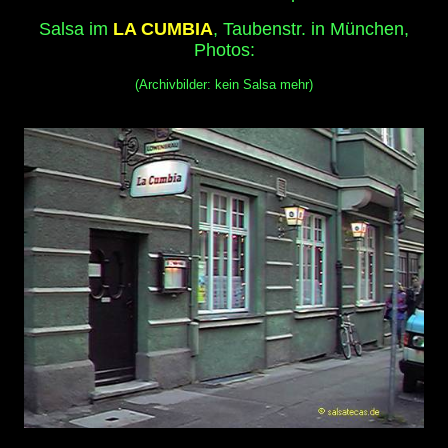
Salsa im
LA CUMBIA
, Taubenstr. in München,
Photos:
(Archivbilder: kein Salsa mehr)