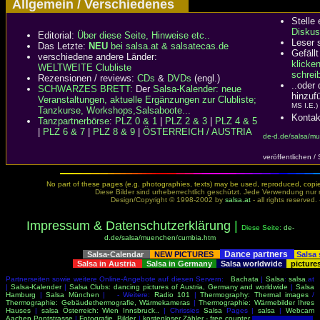
Allgemein / Verschiedenes
Stelle
Diskus
Editorial:
Über diese Seite, Hinweise etc..
Leser 
Das Letzte:
NEU
bei salsa.at & salsatecas.de
Gefällt
verschiedene andere Länder:
klicke
WELTWEITE Clubliste
schreib
Rezensionen / reviews:
CDs
&
DVDs
(engl.)
..oder
SCHWARZES BRETT:
Der
Salsa-Kalender: neue
hinzuf
Veranstaltungen, aktuelle Ergänzungen zur Clubliste;
MS I.E.)
Tanzkurse, Workshops,Salsaboote...
Kontak
Tanzpartnerbörse
:
PLZ 0 & 1
|
PLZ 2 & 3
|
PLZ 4 & 5
|
PLZ 6 & 7
|
PLZ 8 & 9
|
ÖSTERREICH / AUSTRIA
de-d.de/salsa/m
veröffentlichen /
No part of these pages (e.g. photographies, texts) may be used, reproduced, copied,
Diese Bilder sind urheberrechtlich geschützt. Jede Verwendung nur 
Design/Copyright © 1998-2002 by
salsa.at
- all rights reserved.
Impressum & Datenschutzerklärung
|
Diese Seite:
de-
d.de/salsa/muenchen/cumbia.htm
Dance partners
Salsa-Calendar
NEW PICTURES
Salsa
Salsa in Austria
Salsa in Germany
Salsa worldwide
picture
Partnerseiten sowie weitere Online-Angebote auf diesen Servern:
Bachata
|
Salsa
:
salsa
.at
|
Salsa-Kalender
|
Salsa Clubs: dancing pictures of Austria, Germany and worldwide
|
Salsa
Hamburg
|
Salsa München
| - Weitere:
Radio 101
|
Thermography: Thermal images
/
Thermographie: Gebäudethermografie, Wärmekameras
|
Thermographie: Wärmebilder Ihres
Hauses
|
salsa Österreich: Wien Innsbruck..
| Chrissies
Salsa
Pages |
salsa
|
Webcam
Aachen Pontstrasse
|
Fotografie, Bilder
|
kostenloser Zähler - free counter