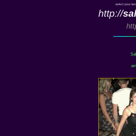
select your la
http://
sa
htt
Sa
am