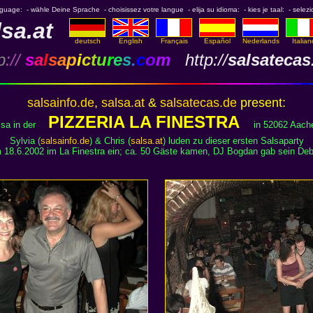
nguage: - wähle Deine Sprache - choisissez votre langue - elija su idioma: - kies je taal: - selezi
lsa.at
deutsch
English
Français
Español
Nederlands
Italian
p
://
s
a
l
s
a
p
i
c
t
u
r
e
s
.
c
o
m
http://
salsatecas
salsainfo.de
,
salsa.at
&
salsatecas.de
present:
PIZZERIA LA FINESTRA
lsa in der
in 52062 Aach
Sylvia (
salsainfo.de
) & Chris (
salsa.at
) luden zu dieser ersten Salsaparty
 18.6.2002 im La Finestra ein; ca. 50 Gäste kamen, DJ Bogdan gab sein Deb