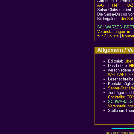
Adressen + Termin
A-G
|
H-P
|
Q-Z
Salsa-Clubs sortiert
Die Salsa-Discos vo
Bildergalerie:
die Sal
SCHWARZES BRE
Veranstaltungen in 
zur Clubliste
|
Konzer
Allgemein / 
Editorial:
Über 
Das Letzte:
N
verschiedene a
WELTWEITE Cl
Leser schreibe
Kontaktmöglic
Server-Statisti
Tonträger und L
Cocktails: CD´
SCHWARZES 
Veranstaltunge
Stelle ein The
No part of these pag