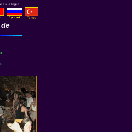
ona sua lingua:
o
Türkçe
.de
en
ut.