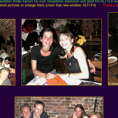
randeten Bilder kannst Du zum Vergrößern anklicken und dann mit ALT+F4 wi
rdered pictures to enlarge them (close that new window: ALT+F4)
-
Pulsa sob