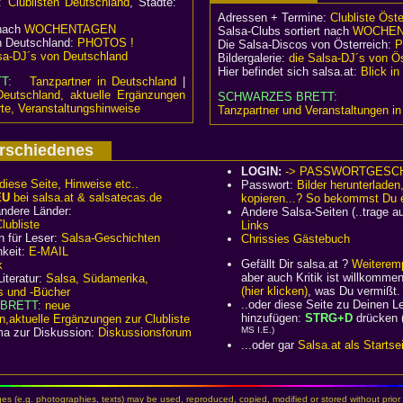
e:
Clublisten Deutschland
, Städte:
Adressen + Termine:
Clubliste Öste
 nach
WOCHENTAGEN
Salsa-Clubs sortiert nach
WOCHEN
n Deutschland:
PHOTOS !
Die Salsa-Discos von Österreich:
P
sa-DJ´s von Deutschland
Bildergalerie:
die Salsa-DJ´s von Ös
Hier befindet sich salsa.at:
Blick i
TT:
Tanzpartner in Deutschland
|
Deutschland, aktuelle Ergänzungen
SCHWARZES BRETT:
te, Veranstaltungshinweise
Tanzpartner und Veranstaltungen in
Verschiedenes
LOGIN:
-> PASSWORTGESC
diese Seite, Hinweise etc..
Passwort:
Bilder herunterladen
EU
bei salsa.at & salsatecas.de
kopieren...? So bekommst Du 
ndere Länder:
Andere Salsa-Seiten (..trage a
ubliste
Links
n für Leser:
Salsa-Geschichten
Chrissies Gästebuch
hkeit:
E-MAIL
Gefällt Dir salsa.at ?
Weiteremp
k
aber auch Kritik ist willkomm
iteratur:
Salsa, Südamerika,
(hier klicken)
, was Du vermißt.
s und -Bücher
..oder diese Seite zu Deinen 
BRETT:
neue
hinzufügen:
STRG+D
drücken 
n,aktuelle Ergänzungen zur Clubliste
MS I.E.)
ma zur Diskussion:
Diskussionsforum
...oder gar
Salsa.at als Startse
es (e.g. photographies, texts) may be used, reproduced, copied, modified or stored without prior 