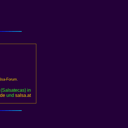
lsa-Forum
.
(Salsatecas) in
.de
und
salsa
.
at