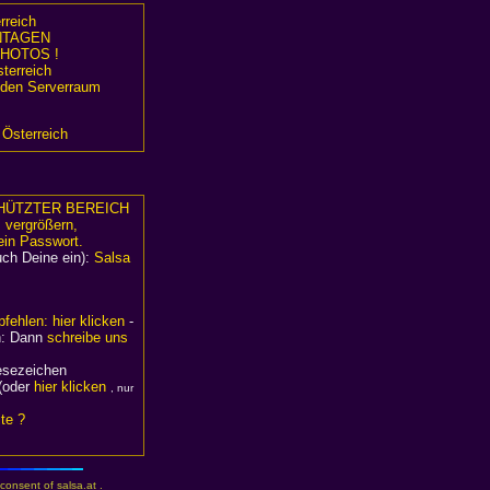
rreich
TAGEN
HOTOS !
terreich
n den Serverraum
 Österreich
HÜTZTER BEREICH
, vergrößern,
ein Passwort.
uch Deine ein):
Salsa
fehlen: hier klicken
-
en: Dann
schreibe uns
Lesezeichen
(oder
hier klicken
, nur
ite ?
consent of salsa.at .