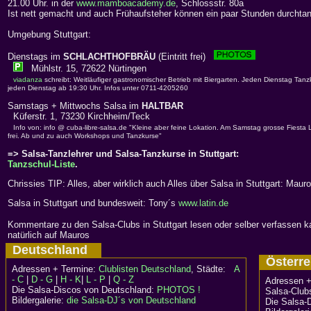
21.00 Uhr. in der
www.mamboacademy.de
, Schlossstr. 80a
Ist nett gemacht und auch Frühaufsteher können ein paar Stunden durchta
Umgebung Stuttgart:
Dienstags im
SCHLACHTHOFBRÄU
(Eintritt frei)
Mühlstr. 15, 72622 Nürtingen
viadanza
schreibt: Weitläufiger gastronomischer Betrieb mit Biergarten. Jeden Dienstag Tan
jeden Dienstag ab 19:30 Uhr. Infos unter 0711-4205260
Samstags + Mittwochs Salsa im
HALTBAR
Küferstr. 1, 73230 Kirchheim/Teck
Info von: info @ cuba-libre-salsa.de "Kleine aber feine Lokation. Am Samstag grosse Fiesta 
frei. Ab und zu auch Workshops und Tanzkurse"
=> Salsa-Tanzlehrer und Salsa-Tanzkurse in Stuttgart:
Tanzschul-Liste
.
Chrissies TIP: Alles, aber wirklich auch Alles über Salsa in Stuttgart: Maur
Salsa in Stuttgart und bundesweit: Tony´s
www.latin.de
Kommentare zu den Salsa-Clubs in Stuttgart lesen oder selber verfassen 
natürlich auf Mauros
Deutschland
Österr
Adressen + Termine:
Clublisten Deutschland
, Städte:
A
- C
|
D - G
|
H - K
|
L - P
|
Q - Z
Adressen +
Die Salsa-Discos von Deutschland:
PHOTOS !
Salsa-Clubs
Bildergalerie:
die Salsa-DJ´s von Deutschland
Die Salsa-