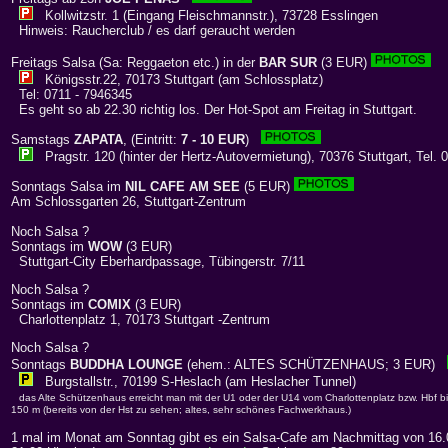
Kollwitzstr. 1 (Eingang Fleischmannstr.), 73728 Esslingen
Hinweis: Raucherclub / es darf geraucht werden
Freitags Salsa (Sa: Reggaeton etc.) in der
BAR SUR
(3 EUR)
Königsstr.22, 70173 Stuttgart (am Schlossplatz)
Tel: 0711 - 7946345
Es geht so ab 22.30 richtig los. Der Hot-Spot am Freitag in Stuttgart.
Samstags
ZAPATA
, (Eintritt:
7 - 10 EUR
)
Pragstr. 120 (hinter der Hertz-Autovermietung), 70376 Stuttgart, Tel. 
Sonntags Salsa im
NIL CAFE AM SEE
(5 EUR)
Am Schlossgarten 26, Stuttgart-Zentrum
Noch Salsa ?
Sonntags im
WOW
(3 EUR)
Stuttgart-City Eberhardpassage, Tübingerstr. 7/11
Noch Salsa ?
Sonntags im
COMIX
(3 EUR)
Charlottenplatz 1, 70173 Stuttgart -Zentrum
Noch Salsa ?
Sonntags
BUDDHA LOUNGE
(ehem.: ALTES SCHÜTZENHAUS; 3 EUR)
Burgstallstr., 70199 S-Heslach (am Heslacher Tunnel)
das Alte Schützenhaus erreicht man mit der U1 oder der U14 vom Charlottenplatz bzw. Hbf bis
150 m (bereits von der Hst zu sehen; altes, sehr schönes Fachwerkhaus.)
1 mal im Monat am Sonntag gibt es ein Salsa-Cafe am Nachmittag von 16.