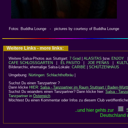
Fotos: Buddha Lounge - pictures by courtesy of Buddha Lounge
Weitere Links - more links:
Weitere Salsa-Photos aus Stuttgart:
7 Grad
|
ALASITAS
bzw.
ENJOY
CAFE SCHLOSSGARTEN
|
EL PASITO
|
JOE PEÑAS
|
KULT
Bilderarchiv, ehemalige Salsa-Lokale:
CARIBE
|
SCHÜTZENHAUS
Umgebung:
Nürtingen: Schlachthofbräu
|
Suchst Du einen Tanzpartner ?
Dann klicke
HIER:
Salsa - Tanzpartner im Raum Stuttgart / Baden-Wür
Suchst Du woanders einen Tanzpartner? Dann klicke hier:
Salsa - Tanzp
Tanzpartner in
Österreich
Möchtest Du einen Kommentar oder Infos zu diesem Club veröffentliche
..und hier gehts zur
Deutschland 