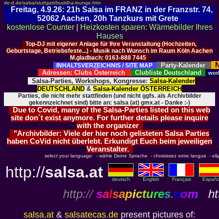
de-d.de/salsa/stuttgart/buddha-lounge.htm
Freitag, 4.9.26: 21h Salsa im FRANZ in der Franzstr. 74,
52062 Aachen, 20h Tanzkurs mit Grete
kostenlose Counter
|
Heizkosten sparen: Wärmebilder Ihres
Hauses
Top-DJ mit eigener Anlage für Ihre Veranstaltung (Hochzeiten,
Geburtstage, Betriebsfeste...) - Musik nach Wunsch im Raum Köln Aachen
M.gladbach: 0163-888 7445
N
Party-Kalender
INHALTSVERZEICHNIS / SITE MAP
Adressen: Clubs Österreich
Clubliste Deutschland
wor
Salsa-Parties, Workshops, Kongresse:
Salsa-Kalender
DEUTSCHLAND
&
Salsa-Kalender ÖSTERREICH
Parties, die nicht mehr stattfinden (und nicht ggfs. als Archivbilder
gekennzeichnet sind) bitte an: salsa (at) gmx.at - Danke :-)
Due to Covid, many of the Salsa-Parties listed on this web
site don´t exist anymore. For further details please inquire
with the organizer
"Archivbilder: Viele der hier noch gelisteten Salsa Parties
haben CoVid nicht überlebt. Erkundigt Euch beim jeweiligen
Veranstalter.
select your language: - wähle Deine Sprache - choisissez votre langue - elija 
http://
salsa.at
deutsch
English
Français
Españo
http
://
s
a
l
s
a
p
i
c
t
u
r
e
s
.
c
o
m
htt
salsa.at
&
salsatecas.de
present pictures of: