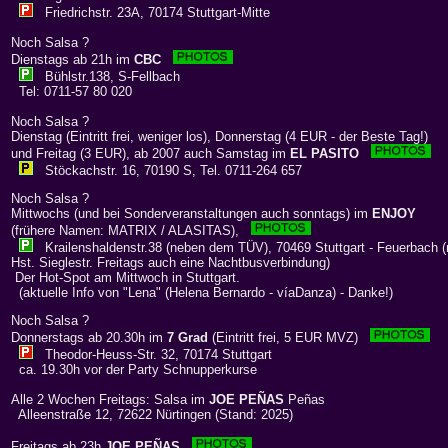
Friedrichstr. 23A, 70174 Stuttgart-Mitte
Noch Salsa ?
Dienstags ab 21h im
CBC
Bühlstr.138, S-Fellbach
Tel: 0711-57 80 020
Noch Salsa ?
Dienstag (Eintritt frei, weniger los), Donnerstag (4 EUR - der Beste Tag!)
und Freitag (3 EUR), ab 2007 auch Samstag im
EL PASITO
Stöckachstr. 16, 70190 S, Tel. 0711-264 657
Noch Salsa ?
Mittwochs (und bei Sonderveranstaltungen auch sonntags) im
ENJOY
(frühere Namen: MATRIX / ALASITAS),
Krailenshaldenstr.38 (neben dem TÜV), 70469 Stuttgart - Feuerbach (
Hst. Sieglestr. Freitags auch eine Nachtbusverbindung)
Der Hot-Spot am Mittwoch in Stuttgart.
(aktuelle Info von "Lena" (Helena Bernardo - víaDanza) - Danke!)
Noch Salsa ?
Donnerstags ab 20.30h im
7 Grad
(Eintritt frei, 5 EUR MVZ)
Theodor-Heuss-Str. 32, 70174 Stuttgart
ca. 19.30h vor der Party Schnupperkurse
Alle 2 Wochen Freitags: Salsa im
JOE PEÑAS
Peñas
Alleenstraße 12, 72622 Nürtingen (Stand: 2025)
Freitags ab 23h
JOE PEÑAS