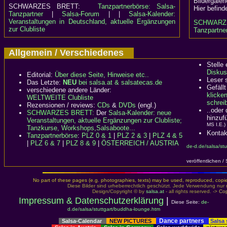
Bildergaler
SCHWARZES BRETT:
Tanzpartnerbörse: Salsa-
Hier befind
Tanzpartner
|
Salsa-Forum
| |
Salsa-Kalender:
Veranstaltungen in Deutschland, aktuelle Ergänzungen
SCHWARZ
zur Clubliste
Tanzpartner
Allgemein / Verschiedenes
Stelle
Diskus
Editorial:
Über diese Seite, Hinweise etc..
Leser 
Das Letzte:
NEU
bei salsa.at & salsatecas.de
Gefällt
verschiedene andere Länder:
klicke
WELTWEITE Clubliste
schreib
Rezensionen / reviews:
CDs
&
DVDs
(engl.)
..oder
SCHWARZES BRETT:
Der
Salsa-Kalender: neue
hinzuf
Veranstaltungen, aktuelle Ergänzungen zur Clubliste;
MS I.E.)
Tanzkurse, Workshops,Salsaboote...
Kontak
Tanzpartnerbörse
:
PLZ 0 & 1
|
PLZ 2 & 3
|
PLZ 4 & 5
|
PLZ 6 & 7
|
PLZ 8 & 9
|
ÖSTERREICH / AUSTRIA
de-d.de/salsa/st
veröffentlichen /
No part of these pages (e.g. photographies, texts) may be used, reproduced, copied,
Diese Bilder sind urheberrechtlich geschützt. Jede Verwendung nur 
Design/Copyright © by
salsa.at
- all rights reserved. ->
Cop
Impressum & Datenschutzerklärung
|
Diese Seite:
de-
d.de/salsa/stuttgart/buddha-lounge.htm
Dance partners
Salsa-Calendar
NEW PICTURES
Salsa