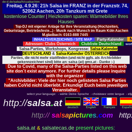
de-d.de/salsa/h/cuabar.htm
Freitag, 4.9.26: 21h Salsa im FRANZ in der Franzstr. 74,
52062 Aachen, 20h Tanzkurs mit Grete
kostenlose Counter
|
Heizkosten sparen: Wärmebilder Ihres
Hauses
Top-DJ mit eigener Anlage für Ihre Veranstaltung (Hochzeiten,
Geburtstage, Betriebsfeste...) - Musik nach Wunsch im Raum Köln Aachen
M.gladbach: 0163-888 7445
N
Party-Kalender
INHALTSVERZEICHNIS / SITE MAP
Adressen: Clubs Österreich
Clubliste Deutschland
wor
Salsa-Parties, Workshops, Kongresse:
Salsa-Kalender
DEUTSCHLAND
&
Salsa-Kalender ÖSTERREICH
Parties, die nicht mehr stattfinden (und nicht ggfs. als Archivbilder
gekennzeichnet sind) bitte an: salsa (at) gmx.at - Danke :-)
Due to Covid, many of the Salsa-Parties listed on this web
site don´t exist anymore. For further details please inquire
with the organizer
"Archivbilder: Viele der hier noch gelisteten Salsa Parties
haben CoVid nicht überlebt. Erkundigt Euch beim jeweiligen
Veranstalter.
select your language: - wähle Deine Sprache - choisissez votre langue - elija 
http://
salsa
.
at
deutsch
English
Français
Españo
http
://
s
a
l
s
a
p
i
c
t
u
r
e
s
.
c
o
m
http:
salsa.at
&
salsatecas.de
present pictures: