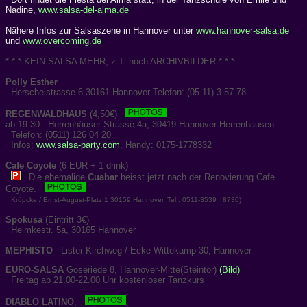
Nadine,
www.salsa-del-alma.de
Nähere Infos zur Salsaszene in Hannover unter
www.hannover-salsa.de
und
www.overcoming.de
* * * KEIN SALSA MEHR, z.T. noch ARCHIVBILDER * * *
Polly Esther
Herschelstrasse 6 30161 Hannover Telefon: (05 11) 3 57 78
REGENWALDHAUS
(4,50€)
ab 19.30 Herrenhäuser Strasse 4a, 30419 Hannover-Herrenhausen
Telefon: (0511) 126 04 20
Infos:
www.salsa-party.com
, Handy: 0175-1778332
Cafe Coyote
(6 EUR + 1 drink)
Die ehemalige
Cuabar
heisst jetzt nach der Renovierung Cafe
Coyote.
Kröpcke / Ernst-August-Platz 1 30159 Hannover, Tel.: 0511-3539 8730)
Spokusa
(Eintritt 3€)
Helmkestr. 5a, 30165 Hannover
MEPHISTO
Lister Kirchweg / Ecke Wittekamp 30, Hannover
EURO-SALSA
Goseriede 8, Hannover-Mitte(Steintor)
(Bild)
Freitag ab 21.00-22.00 Uhr kostenloser Tanzkurs
DIABLO LATINO
,