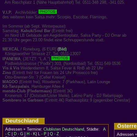
Am Raschplatz 1 (Nähe Hauptbahnhof) Tel. 0511-348 298, -341 025.
V.I.P.
Archivbilder:
des weiteren kein Salsa mehr: Scorpio, Escobar, Flamingo,
Im Sommer (ab Sept. Winterpause):
Samstag:
KabukiSoul Bar
(Eintritt frei)
im Nord LB Gebäude am Aegidientorplatz, Salsa Party - DJ Omar ab
21.30 Uhr gegen 23.00 findet eine Schnupperstunde statt.
MEXCAL
/ Roneburg, (6 EUR)
(Bild)
Königsworther Strasse 27, Tel. 0511-13007
IPANEMA
, (JETZT: "L.A.")
Podbielskistrasse ("Podbi") 303, (Nordostbad) Tel. 0511-549 0536
Vis á Vis
Weidendamm 8, Salsa Fever & RnB ab 22 Uhr
Zino
(Eintritt frei/ für Frauen bis 24 Uhr Prosecco frei)
Otto-Brenner-Str. ? (Celler Kreisel)
MAGOO
(Eintritt frei), Röselerstr. 7 (Parkhaus), Latin Lounge
Kö-Tanzpalais
, Hamburger Allee 4
mendo-Club (Fledermaus)
(Eintritt 3€)
Kronenstr. 17 (Oststadt/Lister Meile), Latino Party - DJ Relampago
Sombrero in Garbsen
(Eintritt 4€) Rathausplatz 9 (gegenüber Cinestar)
Deutschland
Österr
Adressen + Termine:
Clublisten Deutschland
, Städte:
A
- C
|
D - G
|
H - K
|
L - P
|
Q - Z
Adressen +