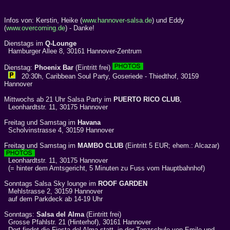
Infos von: Kerstin, Heike (
www.hannover-salsa.de
) und Eddy
(
www.overcoming.de
) - Danke!
Dienstags im
Q-Lounge
Hamburger Allee 8, 30161 Hannover-Zentrum
Dienstag:
Phoenix Bar
(Eintritt frei)
20:30h, Caribbean Soul Party, Goseriede - Thiedthof, 30159
Hannover
Mittwochs ab 21 Uhr Salsa Party im
PUERTO RICO CLUB
,
Leonhardtstr. 11, 30175 Hannover
Freitag und Samstag im
Havana
Scholvinstrasse 4, 30159 Hannover
Freitag und Samstag im
MAMBO CLUB
(Eintritt 5 EUR; ehem.: Alcazar)
Leonhardtstr. 11, 30175 Hannover
(= hinter dem Amtsgericht, 5 Minuten zu Fuss vom Hauptbahnhof)
Sonntags Salsa Sky lounge im
ROOF GARDEN
Mehlstrasse 2, 30159 Hannover
auf dem Parkdeck ab 14-19 Uhr
Sonntags:
Salsa del Alma
(Eintritt frei)
Grosse Pfahlstr. 21 (Hinterhof), 30161 Hannover
Dort findet die Fiesta del Alma statt, in der Tanzschule von Emile und