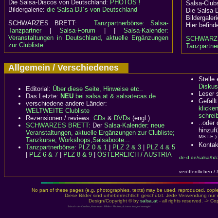
Die Salsa-Discos von Deutschland:
PHOTOS !
Salsa-Clubs
Bildergalerie:
die Salsa-DJ´s von Deutschland
Die Salsa-
Bildergaler
SCHWARZES BRETT:
Tanzpartnerbörse: Salsa-
Hier befind
Tanzpartner
|
Salsa-Forum
| |
Salsa-Kalender:
Veranstaltungen in Deutschland, aktuelle Ergänzungen
SCHWARZ
zur Clubliste
Tanzpartner
Allgemein / Verschiedenes
Stelle
Diskus
Editorial:
Über diese Seite, Hinweise etc..
Leser 
Das Letzte:
NEU
bei salsa.at & salsatecas.de
Gefällt
verschiedene andere Länder:
klicke
WELTWEITE Clubliste
schreib
Rezensionen / reviews:
CDs
&
DVDs
(engl.)
..oder
SCHWARZES BRETT:
Der
Salsa-Kalender: neue
hinzuf
Veranstaltungen, aktuelle Ergänzungen zur Clubliste;
MS I.E.)
Tanzkurse, Workshops,Salsaboote...
Kontak
Tanzpartnerbörse
:
PLZ 0 & 1
|
PLZ 2 & 3
|
PLZ 4 & 5
|
PLZ 6 & 7
|
PLZ 8 & 9
|
ÖSTERREICH / AUSTRIA
de-d.de/salsa/h/
veröffentlichen /
No part of these pages (e.g. photographies, texts) may be used, reproduced, copied,
Diese Bilder sind urheberrechtlich geschützt. Jede Verwendung nur 
Design/Copyright © by
salsa.at
- all rights reserved. ->
Cop
Salsa in der Cuabar, Hannover: Bilder - Photos pictures images immagini