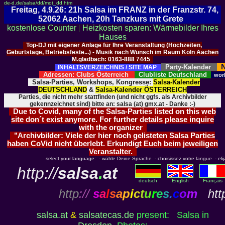
de-d.de/salsa/dd/mot_dd.htm
Freitag, 4.9.26: 21h Salsa im FRANZ in der Franzstr. 74,
52062 Aachen, 20h Tanzkurs mit Grete
kostenlose Counter
|
Heizkosten sparen: Wärmebilder Ihres
Hauses
Top-DJ mit eigener Anlage für Ihre Veranstaltung (Hochzeiten,
Geburtstage, Betriebsfeste...) - Musik nach Wunsch im Raum Köln Aachen
M.gladbach: 0163-888 7445
N
Party-Kalender
INHALTSVERZEICHNIS / SITE MAP
Adressen: Clubs Österreich
Clubliste Deutschland
wor
Salsa-Parties, Workshops, Kongresse:
Salsa-Kalender
DEUTSCHLAND
&
Salsa-Kalender ÖSTERREICH
Parties, die nicht mehr stattfinden (und nicht ggfs. als Archivbilder
gekennzeichnet sind) bitte an: salsa (at) gmx.at - Danke :-)
Due to Covid, many of the Salsa-Parties listed on this web
site don´t exist anymore. For further details please inquire
with the organizer
"Archivbilder: Viele der hier noch gelisteten Salsa Parties
haben CoVid nicht überlebt. Erkundigt Euch beim jeweiligen
Veranstalter.
select your language: - wähle Deine Sprache - choisissez votre langue - elija 
http://
salsa
.
at
deutsch
English
Français
http
://
s
a
l
s
a
p
i
c
t
u
r
e
s
.
c
o
m
http
salsa.at
&
salsatecas.de
present: Salsa in