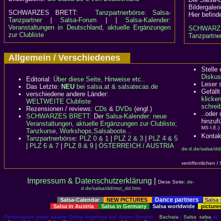
Bildergaler
SCHWARZES BRETT:
Tanzpartnerbörse: Salsa-
Hier befind
Tanzpartner
|
Salsa-Forum
| |
Salsa-Kalender:
Veranstaltungen in Deutschland, aktuelle Ergänzungen
SCHWARZ
zur Clubliste
Tanzpartner
Allgemein / Verschiedenes
Stelle
Diskus
Editorial:
Über diese Seite, Hinweise etc..
Leser 
Das Letzte:
NEU
bei salsa.at & salsatecas.de
Gefällt
verschiedene andere Länder:
klicke
WELTWEITE Clubliste
schreib
Rezensionen / reviews:
CDs
&
DVDs
(engl.)
..oder
SCHWARZES BRETT:
Der
Salsa-Kalender: neue
hinzuf
Veranstaltungen, aktuelle Ergänzungen zur Clubliste;
MS I.E.)
Tanzkurse, Workshops,Salsaboote...
Kontak
Tanzpartnerbörse
:
PLZ 0 & 1
|
PLZ 2 & 3
|
PLZ 4 & 5
|
PLZ 6 & 7
|
PLZ 8 & 9
|
ÖSTERREICH / AUSTRIA
de-d.de/salsa/d
veröffentlichen /
Impressum & Datenschutzerklärung
|
Diese Seite:
de-
d.de/salsa/dd/mot_dd.htm
Dance partners
Salsa-Calendar
NEW PICTURES
Salsa
Salsa in Austria
Salsa in Germany
Salsa worldwide
picture
Partnerseiten sowie weitere Online-Angebote auf diesen Servern:
Bachata
|
Salsa
:
salsa
.at