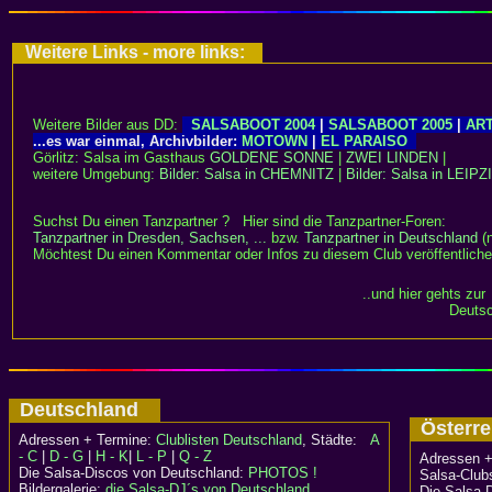
Weitere Links - more links:
Weitere Bilder aus DD:
SALSABOOT 2004
|
SALSABOOT 2005
|
AR
...es war einmal, Archivbilder:
MOTOWN
|
EL PARAISO
Görlitz: Salsa im Gasthaus
GOLDENE SONNE
|
ZWEI LINDEN
|
weitere Umgebung:
Bilder: Salsa in CHEMNITZ
|
Bilder: Salsa in LEIPZ
Suchst Du einen Tanzpartner ? Hier sind die Tanzpartner-Foren:
Tanzpartner in Dresden, Sachsen, ...
bzw.
Tanzpartner in Deutschland
(
Möchtest Du einen Kommentar oder Infos zu diesem Club veröffentlich
..und hier gehts zur
Deutsc
Deutschland
Österr
Adressen + Termine:
Clublisten Deutschland
, Städte:
A
- C
|
D - G
|
H - K
|
L - P
|
Q - Z
Adressen +
Die Salsa-Discos von Deutschland:
PHOTOS !
Salsa-Clubs
Bildergalerie:
die Salsa-DJ´s von Deutschland
Die Salsa-