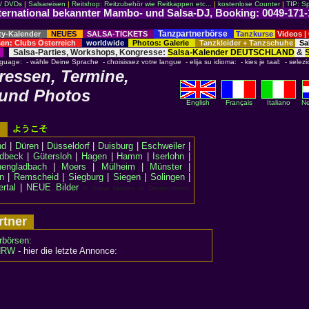
 / DVDs
|
Salsareisen
|
Reitshop: Reitzubehör wie Reitkappen etc...
|
kostenlose Counter
|
TIP: S
rnational bekannter Mambo- und Salsa-DJ, Booking: 0049-171
Tanzpartnerbörse
ty-Kalender
NEUES
SALSA-TICKETS
Tanzkurse
Videos
|
en: Clubs Österreich
worldwide
Photos: Galerie
Tanzkleider + Tanzschuhe
Sal
Salsa-Parties, Workshops, Kongresse:
Salsa-Kalender DEUTSCHLAND
&
nguage: - wähle Deine Sprache - choisissez votre langue - elija su idioma: - kies je taal: - selezi
ressen, Termine,
 und Photos
English
Français
Italiano
Ne
en
nd
|
Düren
|
Düsseldorf
|
Duisburg
|
Eschweiler
|
dbeck
|
Gütersloh
|
Hagen
|
Hamm
|
Iserlohn
|
engladbach
|
Moers
|
Mülheim
|
Münster
|
n
|
Remscheid
|
Siegburg
|
Siegen
|
Solingen
|
rtal
|
NEUE Bilder
© Salsa tanzen in Deutschland:
rtner
rbörsen
:
 NRW
- hier die letzte Annonce: