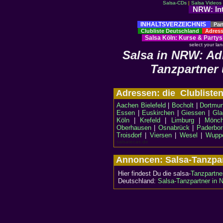
Salsa-CDs
|
Salsa Videos
NRW: Inte
INHALTSVERZEICHNIS
Par
Clubliste Deutschland
Adress
Salsa Köln
:
Kurse
&
Partys
select your la
Salsa in NRW: Ad
Tanzpartner
Adressen: die Clublist
Aachen
Bielefeld
|
Bocholt
|
Dortmu
Essen
|
Euskirchen
|
Giessen
|
Gla
Köln
|
Krefeld
|
Limburg
|
Mönch
Oberhausen
|
Osnabrück
|
Paderbor
Troisdorf
|
Viersen
|
Wesel
|
Wuppe
salsatecas.de
Annoncen: Salsa-Tanzpa
Hier findest Du die salsa-
Tanzpartne
Deutschland:
Salsa-Tanzpartner in