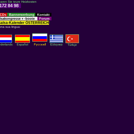
paren Sie teure Heizkosten
-172 84 98
 CDs
Bannerwerbung
Kontakt
sakongresse + -boote
Forum
Salsa-Kalender ÖSTERREICH
ona sua lingua:
derlands
Español
Eλληνικα
Türkçe